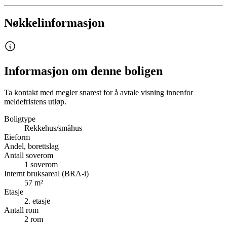
Nøkkelinformasjon
Informasjon om denne boligen
Ta kontakt med megler snarest for å avtale visning innenfor
meldefristens utløp.
Boligtype
Rekkehus/småhus
Eieform
Andel, borettslag
Antall soverom
1
soverom
Internt bruksareal (BRA-i)
57
m²
Etasje
2
. etasje
Antall rom
2
rom