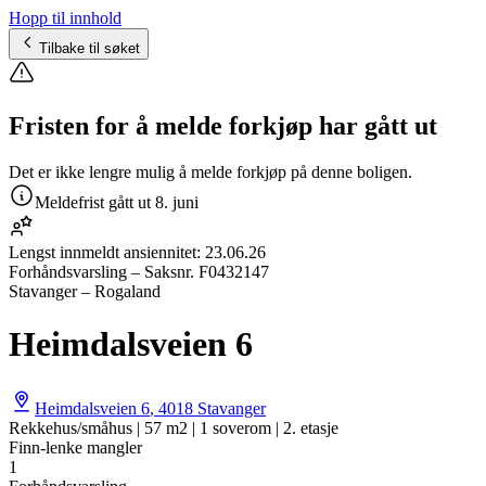
Hopp til innhold
Tilbake til søket
Fristen for å melde forkjøp har gått ut
Det er ikke lengre mulig å melde forkjøp på denne boligen.
Meldefrist gått ut
8. juni
Lengst innmeldt ansiennitet:
23.06.26
Forhåndsvarsling
– Saksnr.
F0432147
Stavanger – Rogaland
Heimdalsveien 6
Heimdalsveien 6
,
4018
Stavanger
Rekkehus/småhus | 57 m2 | 1 soverom | 2. etasje
Finn-lenke mangler
1