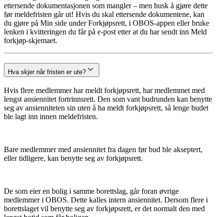
ettersende dokumentasjonen som mangler – men husk å gjøre dette
før meldefristen går ut! Hvis du skal ettersende dokumentene, kan
du gjøre på Min side under Forkjøpsrett, i OBOS-appen eller bruke
lenken i kvitteringen du får på e-post etter at du har sendt inn Meld
forkjøp-skjemaet.
Hva skjer når fristen er ute?
Hvis flere medlemmer har meldt forkjøpsrett, har medlemmet med
lengst ansiennitet fortrinnsrett. Den som vant budrunden kan benytte
seg av ansienniteten sin uten å ha meldt forkjøpsrett, så lenge budet
ble lagt inn innen meldefristen.
Bare medlemmer med ansiennitet fra dagen før bud ble akseptert,
eller tidligere, kan benytte seg av forkjøpsrett.
De som eier en bolig i samme borettslag, går foran øvrige
medlemmer i OBOS. Dette kalles intern ansiennitet. Dersom flere i
borettslaget vil benytte seg av forkjøpsrett, er det normalt den med