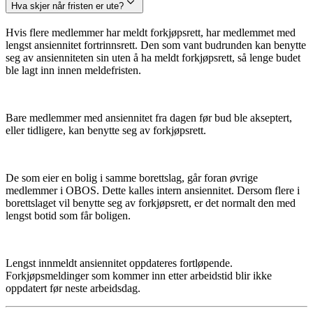
Hva skjer når fristen er ute?
Hvis flere medlemmer har meldt forkjøpsrett, har medlemmet med
lengst ansiennitet fortrinnsrett. Den som vant budrunden kan benytte
seg av ansienniteten sin uten å ha meldt forkjøpsrett, så lenge budet
ble lagt inn innen meldefristen.
Bare medlemmer med ansiennitet fra dagen før bud ble akseptert,
eller tidligere, kan benytte seg av forkjøpsrett.
De som eier en bolig i samme borettslag, går foran øvrige
medlemmer i OBOS. Dette kalles intern ansiennitet. Dersom flere i
borettslaget vil benytte seg av forkjøpsrett, er det normalt den med
lengst botid som får boligen.
Lengst innmeldt ansiennitet oppdateres fortløpende.
Forkjøpsmeldinger som kommer inn etter arbeidstid blir ikke
oppdatert før neste arbeidsdag.