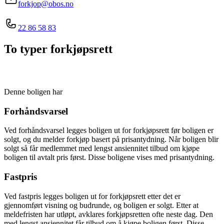
forkjop@obos.no
22 86 58 83
To typer forkjøpsrett
Denne boligen har
Forhåndsvarsel
Ved forhåndsvarsel legges boligen ut for forkjøpsrett før boligen er
solgt, og du melder forkjøp basert på prisantydning. Når boligen blir
solgt så får medlemmet med lengst ansiennitet tilbud om kjøpe
boligen til avtalt pris først. Disse boligene vises med prisantydning.
Fastpris
Ved fastpris legges boligen ut for forkjøpsrett etter det er
gjennomført visning og budrunde, og boligen er solgt. Etter at
meldefristen har utløpt, avklares forkjøpsretten ofte neste dag. Den
med lengst ansiennitet får tilbud om å kjøpe boligen først. Disse