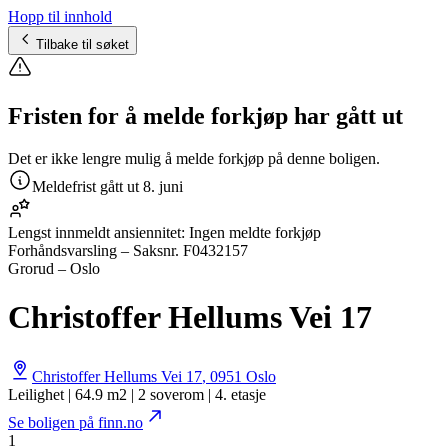
Hopp til innhold
Tilbake til søket
Fristen for å melde forkjøp har gått ut
Det er ikke lengre mulig å melde forkjøp på denne boligen.
Meldefrist gått ut
8. juni
Lengst innmeldt ansiennitet:
Ingen meldte forkjøp
Forhåndsvarsling
– Saksnr.
F0432157
Grorud – Oslo
Christoffer Hellums Vei 17
Christoffer Hellums Vei 17
,
0951
Oslo
Leilighet | 64.9 m2 | 2 soverom | 4. etasje
Se boligen på finn.no
1