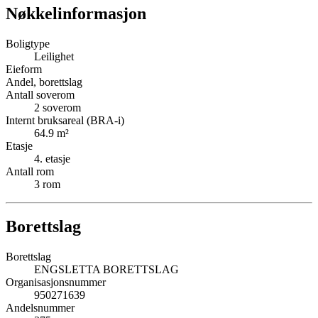
Nøkkelinformasjon
Boligtype
Leilighet
Eieform
Andel, borettslag
Antall soverom
2
soverom
Internt bruksareal (BRA-i)
64.9
m²
Etasje
4
. etasje
Antall rom
3
rom
Borettslag
Borettslag
ENGSLETTA BORETTSLAG
Organisasjonsnummer
950271639
Andelsnummer