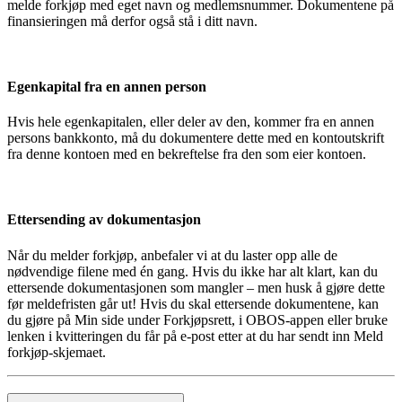
melde forkjøp med eget navn og medlemsnummer. Dokumentene på
finansieringen må derfor også stå i ditt navn.
Egenkapital fra en annen person
Hvis hele egenkapitalen, eller deler av den, kommer fra en annen
persons bankkonto, må du dokumentere dette med en kontoutskrift
fra denne kontoen med en bekreftelse fra den som eier kontoen.
Ettersending av dokumentasjon
Når du melder forkjøp, anbefaler vi at du laster opp alle de
nødvendige filene med én gang. Hvis du ikke har alt klart, kan du
ettersende dokumentasjonen som mangler – men husk å gjøre dette
før meldefristen går ut! Hvis du skal ettersende dokumentene, kan
du gjøre på Min side under Forkjøpsrett, i OBOS-appen eller bruke
lenken i kvitteringen du får på e-post etter at du har sendt inn Meld
forkjøp-skjemaet.