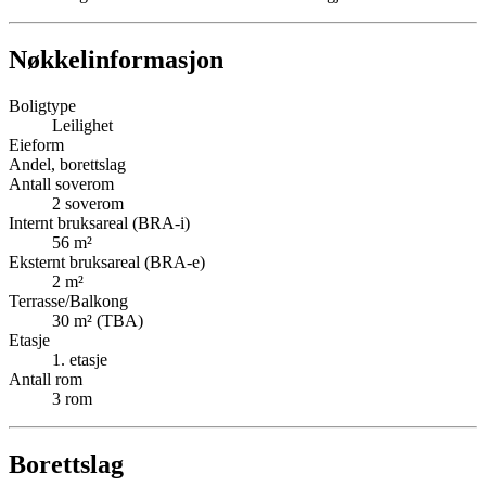
Nøkkelinformasjon
Boligtype
Leilighet
Eieform
Andel, borettslag
Antall soverom
2
soverom
Internt bruksareal (BRA-i)
56
m²
Eksternt bruksareal (BRA-e)
2
m²
Terrasse/Balkong
30
m² (TBA)
Etasje
1
. etasje
Antall rom
3
rom
Borettslag