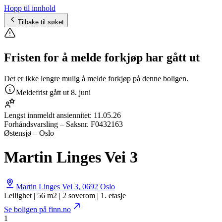
Hopp til innhold
Tilbake til søket
Fristen for å melde forkjøp har gått ut
Det er ikke lengre mulig å melde forkjøp på denne boligen.
Meldefrist gått ut
8. juni
Lengst innmeldt ansiennitet:
11.05.26
Forhåndsvarsling
– Saksnr.
F0432163
Østensjø – Oslo
Martin Linges Vei 3
Martin Linges Vei 3
,
0692
Oslo
Leilighet | 56 m2 | 2 soverom | 1. etasje
Se boligen på finn.no
1