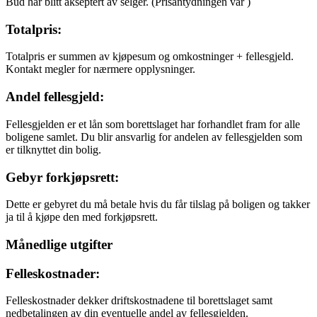
Bud har blitt akseptert av selger.
(Prisantydningen var
)
Totalpris:
Totalpris er summen av kjøpesum og omkostninger + fellesgjeld.
Kontakt megler for nærmere opplysninger.
Andel fellesgjeld:
Fellesgjelden er et lån som borettslaget har forhandlet fram for alle
boligene samlet. Du blir ansvarlig for andelen av fellesgjelden som
er tilknyttet din bolig.
Gebyr forkjøpsrett:
Dette er gebyret du må betale hvis du får tilslag på boligen og takker
ja til å kjøpe den med forkjøpsrett.
Månedlige utgifter
Felleskostnader:
Felleskostnader dekker driftskostnadene til borettslaget samt
nedbetalingen av din eventuelle andel av fellesgjelden.