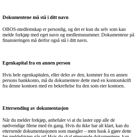
Dokumentene må stå i ditt navn
OBOS-medlemskap er personlig, og det er kun du selv som kan
melde forkjøp med eget navn og medlemsnummer. Dokumentene på
finansieringen må derfor også stå i ditt navn.
Egenkapital fra en annen person
Hvis hele egenkapitalen, eller deler av den, kommer fra en annen
persons bankkonto, må du dokumentere dette med en kontoutskrift
fra denne kontoen med en bekreftelse fra den som eier kontoen.
Ettersending av dokumentasjon
Når du melder forkjøp, anbefaler vi at du laster opp alle de
nødvendige filene med én gang. Hvis du ikke har alt klart, kan du
ettersende dokumentasjonen som mangler – men husk å gjøre dette
før meldefristen går ut! Hvis du skal ettersende dokumentene, kan