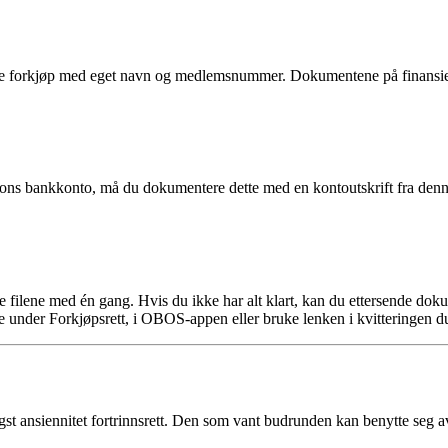
 forkjøp med eget navn og medlemsnummer. Dokumentene på finansierin
rsons bankkonto, må du dokumentere dette med en kontoutskrift fra denn
ge filene med én gang. Hvis du ikke har alt klart, kan du ettersende d
 under Forkjøpsrett, i OBOS-appen eller bruke lenken i kvitteringen du 
 ansiennitet fortrinnsrett. Den som vant budrunden kan benytte seg av a