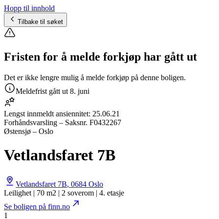
Hopp til innhold
Tilbake til søket
Fristen for å melde forkjøp har gått ut
Det er ikke lengre mulig å melde forkjøp på denne boligen.
Meldefrist gått ut
8. juni
Lengst innmeldt ansiennitet:
25.06.21
Forhåndsvarsling
– Saksnr.
F0432267
Østensjø – Oslo
Vetlandsfaret 7B
Vetlandsfaret 7B
,
0684
Oslo
Leilighet | 70 m2 | 2 soverom | 4. etasje
Se boligen på finn.no
1