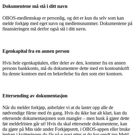
Dokumentene må stå i ditt navn
OBOS-medlemskap er personlig, og det er kun du selv som kan
melde forkjøp med eget navn og medlemsnummer. Dokumentene på
finansieringen må derfor også stå i ditt navn.
Egenkapital fra en annen person
Hvis hele egenkapitalen, eller deler av den, kommer fra en annen
persons bankkonto, må du dokumentere dette med en kontoutskrift
fra denne kontoen med en bekreftelse fra den som eier kontoen.
Ettersending av dokumentasjon
Når du melder forkjøp, anbefaler vi at du laster opp alle de
nødvendige filene med én gang. Hvis du ikke har alt klart, kan du
ettersende dokumentasjonen som mangler – men husk å gjøre dette
før meldefristen går ut! Hvis du skal ettersende dokumentene, kan
du gjøre på Min side under Forkjøpsrett, i OBOS-appen eller bruke
lenken i kvitteringen du får på e-post etter at du har sendt inn Meld