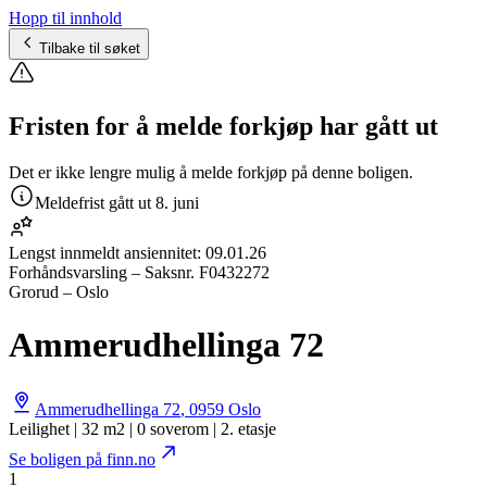
Hopp til innhold
Tilbake til søket
Fristen for å melde forkjøp har gått ut
Det er ikke lengre mulig å melde forkjøp på denne boligen.
Meldefrist gått ut
8. juni
Lengst innmeldt ansiennitet:
09.01.26
Forhåndsvarsling
– Saksnr.
F0432272
Grorud – Oslo
Ammerudhellinga 72
Ammerudhellinga 72
,
0959
Oslo
Leilighet | 32 m2 | 0 soverom | 2. etasje
Se boligen på finn.no
1