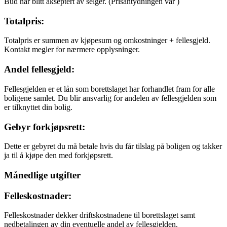
Bud har blitt akseptert av selger.
(Prisantydningen var
)
Totalpris:
Totalpris er summen av kjøpesum og omkostninger + fellesgjeld.
Kontakt megler for nærmere opplysninger.
Andel fellesgjeld:
Fellesgjelden er et lån som borettslaget har forhandlet fram for alle
boligene samlet. Du blir ansvarlig for andelen av fellesgjelden som
er tilknyttet din bolig.
Gebyr forkjøpsrett:
Dette er gebyret du må betale hvis du får tilslag på boligen og takker
ja til å kjøpe den med forkjøpsrett.
Månedlige utgifter
Felleskostnader:
Felleskostnader dekker driftskostnadene til borettslaget samt
nedbetalingen av din eventuelle andel av fellesgjelden.