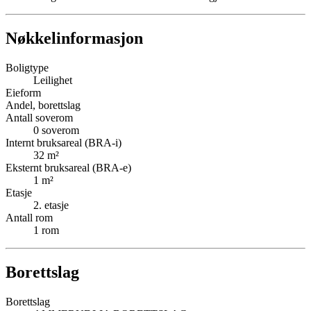
Nøkkelinformasjon
Boligtype
Leilighet
Eieform
Andel, borettslag
Antall soverom
0
soverom
Internt bruksareal (BRA-i)
32
m²
Eksternt bruksareal (BRA-e)
1
m²
Etasje
2
. etasje
Antall rom
1
rom
Borettslag
Borettslag