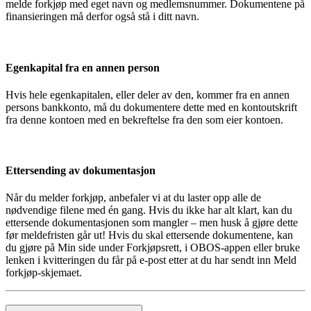
melde forkjøp med eget navn og medlemsnummer. Dokumentene på
finansieringen må derfor også stå i ditt navn.
Egenkapital fra en annen person
Hvis hele egenkapitalen, eller deler av den, kommer fra en annen
persons bankkonto, må du dokumentere dette med en kontoutskrift
fra denne kontoen med en bekreftelse fra den som eier kontoen.
Ettersending av dokumentasjon
Når du melder forkjøp, anbefaler vi at du laster opp alle de
nødvendige filene med én gang. Hvis du ikke har alt klart, kan du
ettersende dokumentasjonen som mangler – men husk å gjøre dette
før meldefristen går ut! Hvis du skal ettersende dokumentene, kan
du gjøre på Min side under Forkjøpsrett, i OBOS-appen eller bruke
lenken i kvitteringen du får på e-post etter at du har sendt inn Meld
forkjøp-skjemaet.