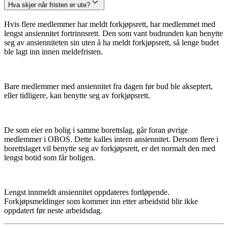
Hva skjer når fristen er ute?
Hvis flere medlemmer har meldt forkjøpsrett, har medlemmet med
lengst ansiennitet fortrinnsrett. Den som vant budrunden kan benytte
seg av ansienniteten sin uten å ha meldt forkjøpsrett, så lenge budet
ble lagt inn innen meldefristen.
Bare medlemmer med ansiennitet fra dagen før bud ble akseptert,
eller tidligere, kan benytte seg av forkjøpsrett.
De som eier en bolig i samme borettslag, går foran øvrige
medlemmer i OBOS. Dette kalles intern ansiennitet. Dersom flere i
borettslaget vil benytte seg av forkjøpsrett, er det normalt den med
lengst botid som får boligen.
Lengst innmeldt ansiennitet oppdateres fortløpende.
Forkjøpsmeldinger som kommer inn etter arbeidstid blir ikke
oppdatert før neste arbeidsdag.