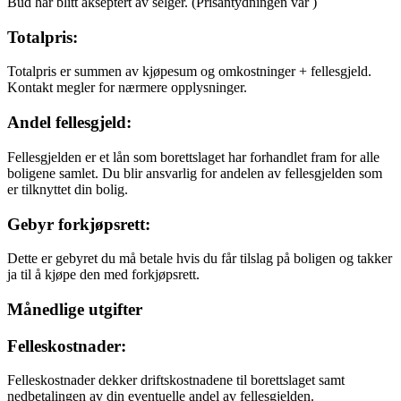
Bud har blitt akseptert av selger.
(Prisantydningen var
)
Totalpris:
Totalpris er summen av kjøpesum og omkostninger + fellesgjeld.
Kontakt megler for nærmere opplysninger.
Andel fellesgjeld:
Fellesgjelden er et lån som borettslaget har forhandlet fram for alle
boligene samlet. Du blir ansvarlig for andelen av fellesgjelden som
er tilknyttet din bolig.
Gebyr forkjøpsrett:
Dette er gebyret du må betale hvis du får tilslag på boligen og takker
ja til å kjøpe den med forkjøpsrett.
Månedlige utgifter
Felleskostnader:
Felleskostnader dekker driftskostnadene til borettslaget samt
nedbetalingen av din eventuelle andel av fellesgjelden.