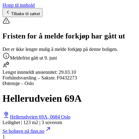
Hopp til innhold
Tilbake til søket
Fristen for å melde forkjøp har gått ut
Det er ikke lengre mulig å melde forkjøp på denne boligen.
Meldefrist gått ut
9. juni
Lengst innmeldt ansiennitet:
29.03.10
Forhåndsvarsling
– Saksnr.
F0432273
Østensjø – Oslo
Hellerudveien 69A
Hellerudveien 69A
,
0684
Oslo
Leilighet | 123 m2 | 3 soverom
Se boligen på finn.no
1