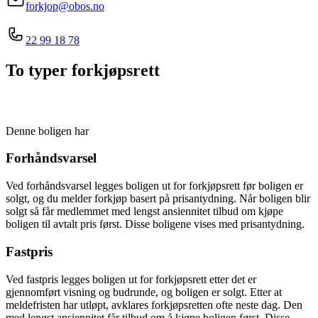
forkjop@obos.no
22 99 18 78
To typer forkjøpsrett
Denne boligen har
Forhåndsvarsel
Ved forhåndsvarsel legges boligen ut for forkjøpsrett før boligen er
solgt, og du melder forkjøp basert på prisantydning. Når boligen blir
solgt så får medlemmet med lengst ansiennitet tilbud om kjøpe
boligen til avtalt pris først. Disse boligene vises med prisantydning.
Fastpris
Ved fastpris legges boligen ut for forkjøpsrett etter det er
gjennomført visning og budrunde, og boligen er solgt. Etter at
meldefristen har utløpt, avklares forkjøpsretten ofte neste dag. Den
med lengst ansiennitet får tilbud om å kjøpe boligen først. Disse