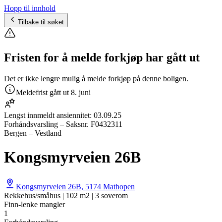
Hopp til innhold
Tilbake til søket
Fristen for å melde forkjøp har gått ut
Det er ikke lengre mulig å melde forkjøp på denne boligen.
Meldefrist gått ut
8. juni
Lengst innmeldt ansiennitet:
03.09.25
Forhåndsvarsling
– Saksnr.
F0432311
Bergen – Vestland
Kongsmyrveien 26B
Kongsmyrveien 26B
,
5174
Mathopen
Rekkehus/småhus | 102 m2 | 3 soverom
Finn-lenke mangler
1