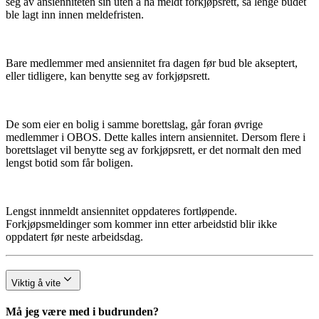
seg av ansienniteten sin uten å ha meldt forkjøpsrett, så lenge budet
ble lagt inn innen meldefristen.
Bare medlemmer med ansiennitet fra dagen før bud ble akseptert,
eller tidligere, kan benytte seg av forkjøpsrett.
De som eier en bolig i samme borettslag, går foran øvrige
medlemmer i OBOS. Dette kalles intern ansiennitet. Dersom flere i
borettslaget vil benytte seg av forkjøpsrett, er det normalt den med
lengst botid som får boligen.
Lengst innmeldt ansiennitet oppdateres fortløpende.
Forkjøpsmeldinger som kommer inn etter arbeidstid blir ikke
oppdatert før neste arbeidsdag.
Viktig å vite
Må jeg være med i budrunden?