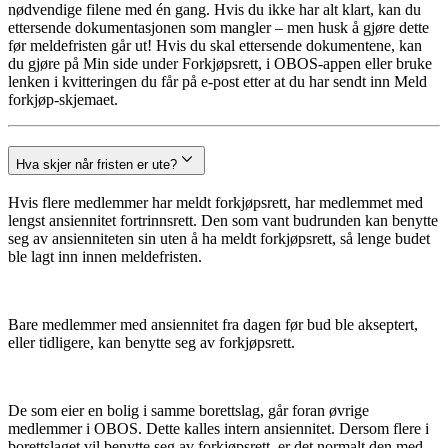
nødvendige filene med én gang. Hvis du ikke har alt klart, kan du
ettersende dokumentasjonen som mangler – men husk å gjøre dette
før meldefristen går ut! Hvis du skal ettersende dokumentene, kan
du gjøre på Min side under Forkjøpsrett, i OBOS-appen eller bruke
lenken i kvitteringen du får på e-post etter at du har sendt inn Meld
forkjøp-skjemaet.
Hva skjer når fristen er ute?
Hvis flere medlemmer har meldt forkjøpsrett, har medlemmet med
lengst ansiennitet fortrinnsrett. Den som vant budrunden kan benytte
seg av ansienniteten sin uten å ha meldt forkjøpsrett, så lenge budet
ble lagt inn innen meldefristen.
Bare medlemmer med ansiennitet fra dagen før bud ble akseptert,
eller tidligere, kan benytte seg av forkjøpsrett.
De som eier en bolig i samme borettslag, går foran øvrige
medlemmer i OBOS. Dette kalles intern ansiennitet. Dersom flere i
borettslaget vil benytte seg av forkjøpsrett, er det normalt den med