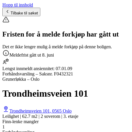
Hopp til innhold
Tilbake til søket
Fristen for å melde forkjøp har gått ut
Det er ikke lengre mulig å melde forkjøp på denne boligen.
Meldefrist gått ut
8. juni
Lengst innmeldt ansiennitet:
07.01.09
Forhåndsvarsling
– Saksnr.
F0432321
Grunerløkka – Oslo
Trondheimsveien 101
Trondheimsveien 101
,
0565
Oslo
Leilighet | 62.7 m2 | 2 soverom | 3. etasje
Finn-lenke mangler
1