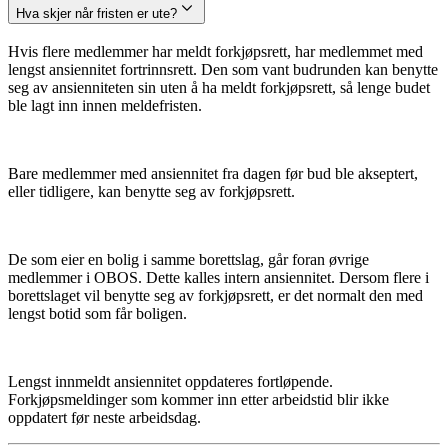
Hva skjer når fristen er ute?
Hvis flere medlemmer har meldt forkjøpsrett, har medlemmet med
lengst ansiennitet fortrinnsrett. Den som vant budrunden kan benytte
seg av ansienniteten sin uten å ha meldt forkjøpsrett, så lenge budet
ble lagt inn innen meldefristen.
Bare medlemmer med ansiennitet fra dagen før bud ble akseptert,
eller tidligere, kan benytte seg av forkjøpsrett.
De som eier en bolig i samme borettslag, går foran øvrige
medlemmer i OBOS. Dette kalles intern ansiennitet. Dersom flere i
borettslaget vil benytte seg av forkjøpsrett, er det normalt den med
lengst botid som får boligen.
Lengst innmeldt ansiennitet oppdateres fortløpende.
Forkjøpsmeldinger som kommer inn etter arbeidstid blir ikke
oppdatert før neste arbeidsdag.