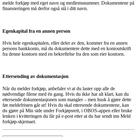
melde forkjøp med eget navn og medlemsnummer. Dokumentene på
finansieringen må derfor også stå i ditt navn.
Egenkapital fra en annen person
Hvis hele egenkapitalen, eller deler av den, kommer fra en annen
persons bankkonto, må du dokumentere dette med en kontoutskrift
fra denne kontoen med en bekreftelse fra den som eier kontoen.
Ettersending av dokumentasjon
Når du melder forkjøp, anbefaler vi at du laster opp alle de
nødvendige filene med én gang. Hvis du ikke har alt klart, kan du
ettersende dokumentasjonen som mangler – men husk å gjøre dette
før meldefristen går ut! Hvis du skal ettersende dokumentene, kan
du gjøre på Min side under Forkjøpsrett, i OBOS-appen eller bruke
lenken i kvitteringen du får på e-post etter at du har sendt inn Meld
forkjøp-skjemaet.