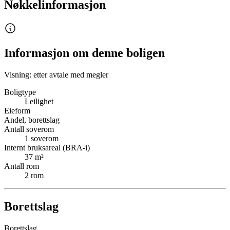
Nøkkelinformasjon
Informasjon om denne boligen
Visning: etter avtale med megler
Boligtype
Leilighet
Eieform
Andel, borettslag
Antall soverom
1
soverom
Internt bruksareal (BRA-i)
37
m²
Antall rom
2
rom
Borettslag
Borettslag