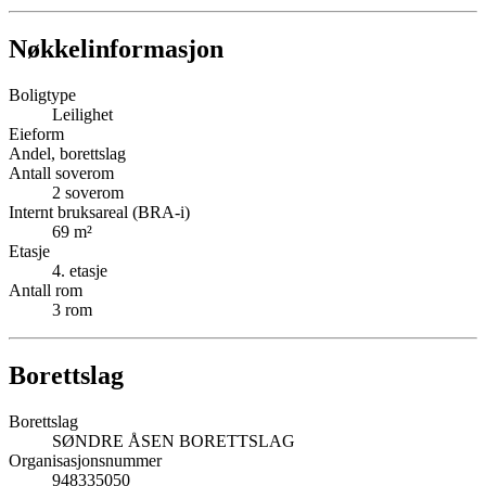
Nøkkelinformasjon
Boligtype
Leilighet
Eieform
Andel, borettslag
Antall soverom
2
soverom
Internt bruksareal (BRA-i)
69
m²
Etasje
4
. etasje
Antall rom
3
rom
Borettslag
Borettslag
SØNDRE ÅSEN BORETTSLAG
Organisasjonsnummer
948335050