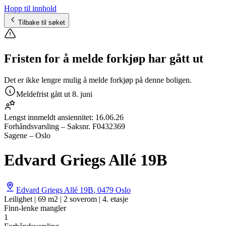
Hopp til innhold
Tilbake til søket
Fristen for å melde forkjøp har gått ut
Det er ikke lengre mulig å melde forkjøp på denne boligen.
Meldefrist gått ut
8. juni
Lengst innmeldt ansiennitet:
16.06.26
Forhåndsvarsling
– Saksnr.
F0432369
Sagene – Oslo
Edvard Griegs Allé 19B
Edvard Griegs Allé 19B
,
0479
Oslo
Leilighet | 69 m2 | 2 soverom | 4. etasje
Finn-lenke mangler
1