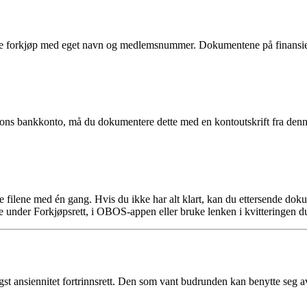
 forkjøp med eget navn og medlemsnummer. Dokumentene på finansierin
rsons bankkonto, må du dokumentere dette med en kontoutskrift fra denn
ge filene med én gang. Hvis du ikke har alt klart, kan du ettersende d
 under Forkjøpsrett, i OBOS-appen eller bruke lenken i kvitteringen du 
 ansiennitet fortrinnsrett. Den som vant budrunden kan benytte seg av a