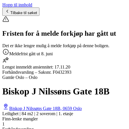
Hopp til innhold
Tilbake til søket
Fristen for å melde forkjøp har gått ut
Det er ikke lengre mulig å melde forkjøp på denne boligen.
Meldefrist gått ut
8. juni
Lengst innmeldt ansiennitet:
17.11.20
Forhåndsvarsling
– Saksnr.
F0432393
Gamle Oslo – Oslo
Biskop J Nilssøns Gate 18B
Biskop J Nilssøns Gate 18B
,
0659
Oslo
Leilighet | 84 m2 | 2 soverom | 1. etasje
Finn-lenke mangler
1