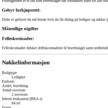
Fellesgjelden er et lån som borettslaget har forhandlet fram for alle bo
Gebyr forkjøpsrett:
Dette er gebyret du må betale hvis du får tilslag på boligen og takker j
Månedlige utgifter
Felleskostnader:
Felleskostnader dekker driftskostnadene til borettslaget samt nedbetali
Nøkkelinformasjon
Boligtype
Leilighet
Eieform
Andel, borettslag
Antall soverom
2
soverom
Internt bruksareal (BRA-i)
84
m²
Etasje