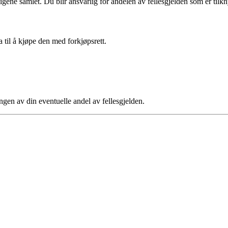
ligene samlet. Du blir ansvarlig for andelen av fellesgjelden som er tilkny
a til å kjøpe den med forkjøpsrett.
ngen av din eventuelle andel av fellesgjelden.