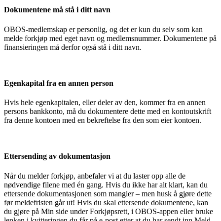
Dokumentene må stå i ditt navn
OBOS-medlemskap er personlig, og det er kun du selv som kan
melde forkjøp med eget navn og medlemsnummer. Dokumentene på
finansieringen må derfor også stå i ditt navn.
Egenkapital fra en annen person
Hvis hele egenkapitalen, eller deler av den, kommer fra en annen
persons bankkonto, må du dokumentere dette med en kontoutskrift
fra denne kontoen med en bekreftelse fra den som eier kontoen.
Ettersending av dokumentasjon
Når du melder forkjøp, anbefaler vi at du laster opp alle de
nødvendige filene med én gang. Hvis du ikke har alt klart, kan du
ettersende dokumentasjonen som mangler – men husk å gjøre dette
før meldefristen går ut! Hvis du skal ettersende dokumentene, kan
du gjøre på Min side under Forkjøpsrett, i OBOS-appen eller bruke
lenken i kvitteringen du får på e-post etter at du har sendt inn Meld