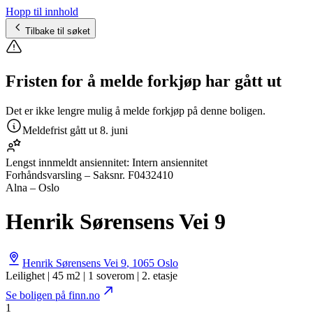
Hopp til innhold
Tilbake til søket
Fristen for å melde forkjøp har gått ut
Det er ikke lengre mulig å melde forkjøp på denne boligen.
Meldefrist gått ut
8. juni
Lengst innmeldt ansiennitet:
Intern ansiennitet
Forhåndsvarsling
– Saksnr.
F0432410
Alna – Oslo
Henrik Sørensens Vei 9
Henrik Sørensens Vei 9
,
1065
Oslo
Leilighet | 45 m2 | 1 soverom | 2. etasje
Se boligen på finn.no
1