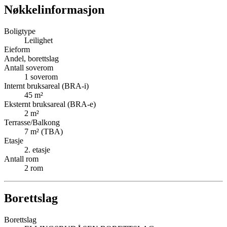
Nøkkelinformasjon
Boligtype
Leilighet
Eieform
Andel, borettslag
Antall soverom
1
soverom
Internt bruksareal (BRA-i)
45
m²
Eksternt bruksareal (BRA-e)
2
m²
Terrasse/Balkong
7
m² (TBA)
Etasje
2
. etasje
Antall rom
2
rom
Borettslag
Borettslag