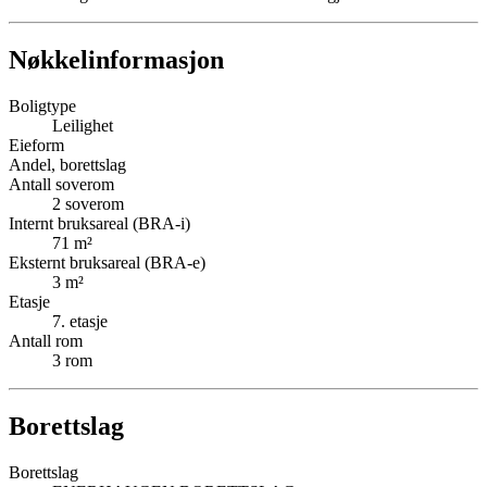
Nøkkelinformasjon
Boligtype
Leilighet
Eieform
Andel, borettslag
Antall soverom
2
soverom
Internt bruksareal (BRA-i)
71
m²
Eksternt bruksareal (BRA-e)
3
m²
Etasje
7
. etasje
Antall rom
3
rom
Borettslag
Borettslag