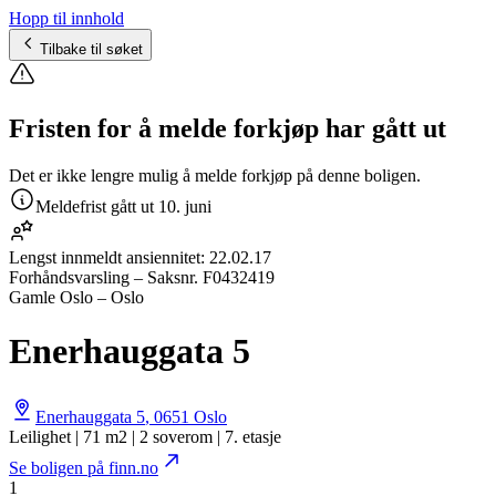
Hopp til innhold
Tilbake til søket
Fristen for å melde forkjøp har gått ut
Det er ikke lengre mulig å melde forkjøp på denne boligen.
Meldefrist gått ut
10. juni
Lengst innmeldt ansiennitet:
22.02.17
Forhåndsvarsling
– Saksnr.
F0432419
Gamle Oslo – Oslo
Enerhauggata 5
Enerhauggata 5
,
0651
Oslo
Leilighet | 71 m2 | 2 soverom | 7. etasje
Se boligen på finn.no
1