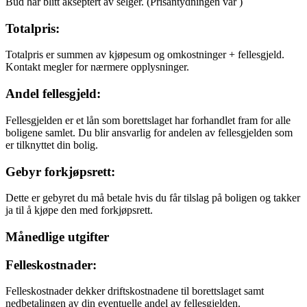
Bud har blitt akseptert av selger.
(Prisantydningen var
)
Totalpris:
Totalpris er summen av kjøpesum og omkostninger + fellesgjeld.
Kontakt megler for nærmere opplysninger.
Andel fellesgjeld:
Fellesgjelden er et lån som borettslaget har forhandlet fram for alle
boligene samlet. Du blir ansvarlig for andelen av fellesgjelden som
er tilknyttet din bolig.
Gebyr forkjøpsrett:
Dette er gebyret du må betale hvis du får tilslag på boligen og takker
ja til å kjøpe den med forkjøpsrett.
Månedlige utgifter
Felleskostnader:
Felleskostnader dekker driftskostnadene til borettslaget samt
nedbetalingen av din eventuelle andel av fellesgjelden.