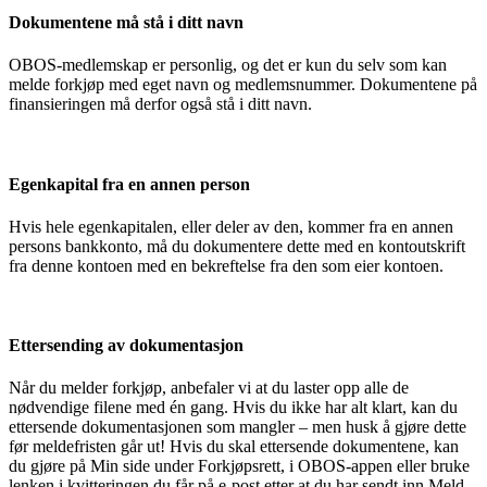
Dokumentene må stå i ditt navn
OBOS-medlemskap er personlig, og det er kun du selv som kan
melde forkjøp med eget navn og medlemsnummer. Dokumentene på
finansieringen må derfor også stå i ditt navn.
Egenkapital fra en annen person
Hvis hele egenkapitalen, eller deler av den, kommer fra en annen
persons bankkonto, må du dokumentere dette med en kontoutskrift
fra denne kontoen med en bekreftelse fra den som eier kontoen.
Ettersending av dokumentasjon
Når du melder forkjøp, anbefaler vi at du laster opp alle de
nødvendige filene med én gang. Hvis du ikke har alt klart, kan du
ettersende dokumentasjonen som mangler – men husk å gjøre dette
før meldefristen går ut! Hvis du skal ettersende dokumentene, kan
du gjøre på Min side under Forkjøpsrett, i OBOS-appen eller bruke
lenken i kvitteringen du får på e-post etter at du har sendt inn Meld