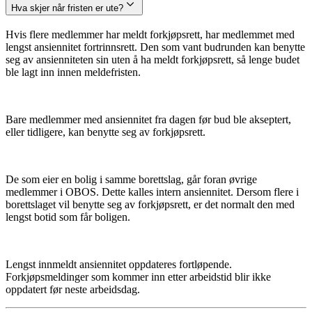
Hva skjer når fristen er ute?
Hvis flere medlemmer har meldt forkjøpsrett, har medlemmet med
lengst ansiennitet fortrinnsrett. Den som vant budrunden kan benytte
seg av ansienniteten sin uten å ha meldt forkjøpsrett, så lenge budet
ble lagt inn innen meldefristen.
Bare medlemmer med ansiennitet fra dagen før bud ble akseptert,
eller tidligere, kan benytte seg av forkjøpsrett.
De som eier en bolig i samme borettslag, går foran øvrige
medlemmer i OBOS. Dette kalles intern ansiennitet. Dersom flere i
borettslaget vil benytte seg av forkjøpsrett, er det normalt den med
lengst botid som får boligen.
Lengst innmeldt ansiennitet oppdateres fortløpende.
Forkjøpsmeldinger som kommer inn etter arbeidstid blir ikke
oppdatert før neste arbeidsdag.