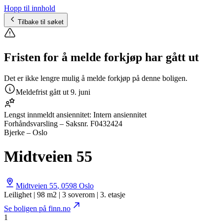
Hopp til innhold
Tilbake til søket
Fristen for å melde forkjøp har gått ut
Det er ikke lengre mulig å melde forkjøp på denne boligen.
Meldefrist gått ut
9. juni
Lengst innmeldt ansiennitet:
Intern ansiennitet
Forhåndsvarsling
– Saksnr.
F0432424
Bjerke – Oslo
Midtveien 55
Midtveien 55
,
0598
Oslo
Leilighet | 98 m2 | 3 soverom | 3. etasje
Se boligen på finn.no
1