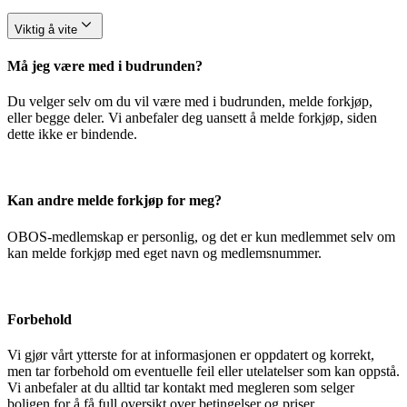
Viktig å vite
Må jeg være med i budrunden?
Du velger selv om du vil være med i budrunden, melde forkjøp,
eller begge deler. Vi anbefaler deg uansett å melde forkjøp, siden
dette ikke er bindende.
Kan andre melde forkjøp for meg?
OBOS-medlemskap er personlig, og det er kun medlemmet selv om
kan melde forkjøp med eget navn og medlemsnummer.
Forbehold
Vi gjør vårt ytterste for at informasjonen er oppdatert og korrekt,
men tar forbehold om eventuelle feil eller utelatelser som kan oppstå.
Vi anbefaler at du alltid tar kontakt med megleren som selger
boligen for å få full oversikt over betingelser og priser.