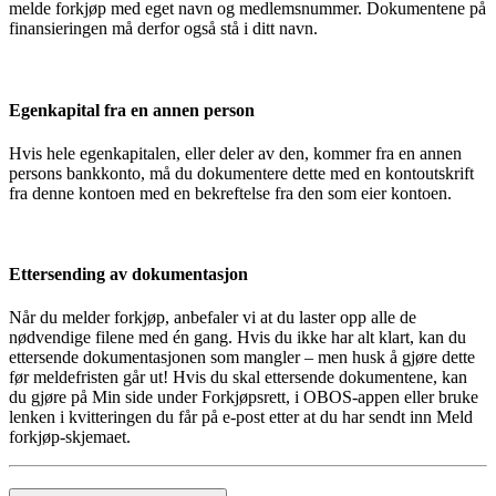
melde forkjøp med eget navn og medlemsnummer. Dokumentene på
finansieringen må derfor også stå i ditt navn.
Egenkapital fra en annen person
Hvis hele egenkapitalen, eller deler av den, kommer fra en annen
persons bankkonto, må du dokumentere dette med en kontoutskrift
fra denne kontoen med en bekreftelse fra den som eier kontoen.
Ettersending av dokumentasjon
Når du melder forkjøp, anbefaler vi at du laster opp alle de
nødvendige filene med én gang. Hvis du ikke har alt klart, kan du
ettersende dokumentasjonen som mangler – men husk å gjøre dette
før meldefristen går ut! Hvis du skal ettersende dokumentene, kan
du gjøre på Min side under Forkjøpsrett, i OBOS-appen eller bruke
lenken i kvitteringen du får på e-post etter at du har sendt inn Meld
forkjøp-skjemaet.