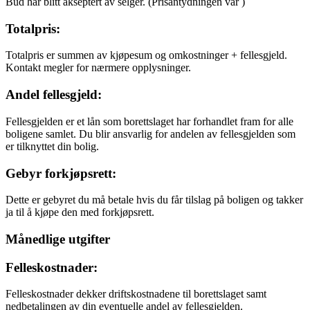
Bud har blitt akseptert av selger.
(Prisantydningen var
)
Totalpris:
Totalpris er summen av kjøpesum og omkostninger + fellesgjeld.
Kontakt megler for nærmere opplysninger.
Andel fellesgjeld:
Fellesgjelden er et lån som borettslaget har forhandlet fram for alle
boligene samlet. Du blir ansvarlig for andelen av fellesgjelden som
er tilknyttet din bolig.
Gebyr forkjøpsrett:
Dette er gebyret du må betale hvis du får tilslag på boligen og takker
ja til å kjøpe den med forkjøpsrett.
Månedlige utgifter
Felleskostnader:
Felleskostnader dekker driftskostnadene til borettslaget samt
nedbetalingen av din eventuelle andel av fellesgjelden.