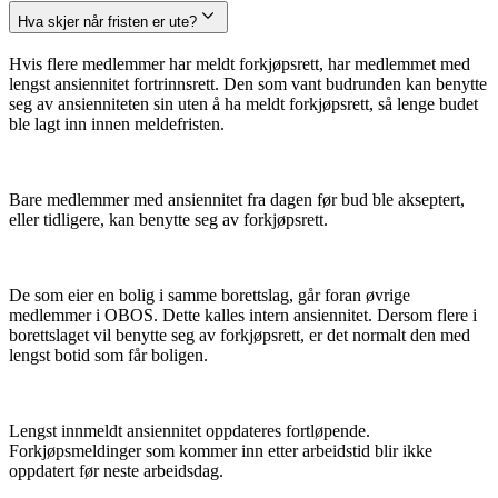
Hva skjer når fristen er ute?
Hvis flere medlemmer har meldt forkjøpsrett, har medlemmet med
lengst ansiennitet fortrinnsrett. Den som vant budrunden kan benytte
seg av ansienniteten sin uten å ha meldt forkjøpsrett, så lenge budet
ble lagt inn innen meldefristen.
Bare medlemmer med ansiennitet fra dagen før bud ble akseptert,
eller tidligere, kan benytte seg av forkjøpsrett.
De som eier en bolig i samme borettslag, går foran øvrige
medlemmer i OBOS. Dette kalles intern ansiennitet. Dersom flere i
borettslaget vil benytte seg av forkjøpsrett, er det normalt den med
lengst botid som får boligen.
Lengst innmeldt ansiennitet oppdateres fortløpende.
Forkjøpsmeldinger som kommer inn etter arbeidstid blir ikke
oppdatert før neste arbeidsdag.