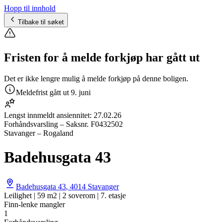
Hopp til innhold
Tilbake til søket
Fristen for å melde forkjøp har gått ut
Det er ikke lengre mulig å melde forkjøp på denne boligen.
Meldefrist gått ut
9. juni
Lengst innmeldt ansiennitet:
27.02.26
Forhåndsvarsling
– Saksnr.
F0432502
Stavanger – Rogaland
Badehusgata 43
Badehusgata 43
,
4014
Stavanger
Leilighet | 59 m2 | 2 soverom | 7. etasje
Finn-lenke mangler
1