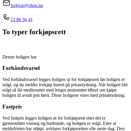
forkjop@obos.no
22 86 56 41
To typer forkjøpsrett
Denne boligen har
Forhåndsvarsel
Ved forhåndsvarsel legges boligen ut for forkjøpsrett før boligen er
solgt, og du melder forkjøp basert på prisantydning. Når boligen blir
solgt så får medlemmet med lengst ansiennitet tilbud om kjøpe
boligen til avtalt pris først. Disse boligene vises med prisantydning.
Fastpris
Ved fastpris legges boligen ut for forkjøpsrett etter det er
gjennomført visning og budrunde, og boligen er solgt. Etter at
meldefristen har utløpt, avklares forkjøpsretten ofte neste dag. Den