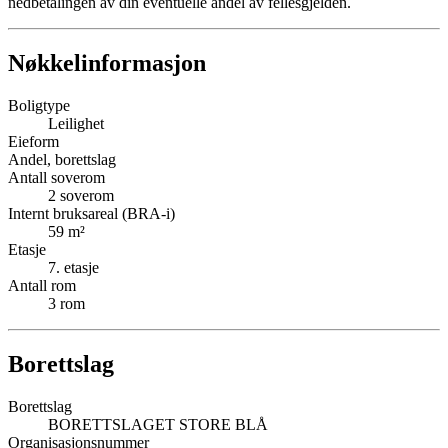
nedbetalingen av din eventuelle andel av fellesgjelden.
Nøkkelinformasjon
Boligtype
Leilighet
Eieform
Andel, borettslag
Antall soverom
2
soverom
Internt bruksareal (BRA-i)
59
m²
Etasje
7
. etasje
Antall rom
3
rom
Borettslag
Borettslag
BORETTSLAGET STORE BLÅ
Organisasjonsnummer