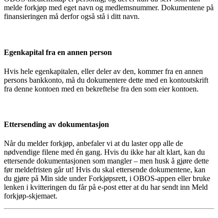
melde forkjøp med eget navn og medlemsnummer. Dokumentene på
finansieringen må derfor også stå i ditt navn.
Egenkapital fra en annen person
Hvis hele egenkapitalen, eller deler av den, kommer fra en annen
persons bankkonto, må du dokumentere dette med en kontoutskrift
fra denne kontoen med en bekreftelse fra den som eier kontoen.
Ettersending av dokumentasjon
Når du melder forkjøp, anbefaler vi at du laster opp alle de
nødvendige filene med én gang. Hvis du ikke har alt klart, kan du
ettersende dokumentasjonen som mangler – men husk å gjøre dette
før meldefristen går ut! Hvis du skal ettersende dokumentene, kan
du gjøre på Min side under Forkjøpsrett, i OBOS-appen eller bruke
lenken i kvitteringen du får på e-post etter at du har sendt inn Meld
forkjøp-skjemaet.