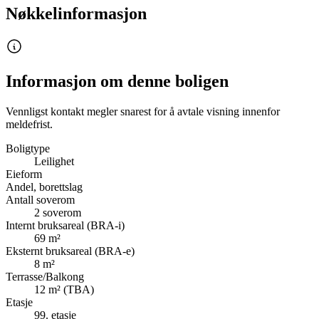
Nøkkelinformasjon
Informasjon om denne boligen
Vennligst kontakt megler snarest for å avtale visning innenfor
meldefrist.
Boligtype
Leilighet
Eieform
Andel, borettslag
Antall soverom
2
soverom
Internt bruksareal (BRA-i)
69
m²
Eksternt bruksareal (BRA-e)
8
m²
Terrasse/Balkong
12
m² (TBA)
Etasje
99
. etasje