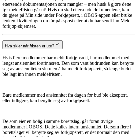
ettersende dokumentasjonen som mangler – men husk å gjøre dette
før meldefristen går ut! Hvis du skal ettersende dokumentene, kan
du gjøre på Min side under Forkjøpsrett, i OBOS-appen eller bruke
lenken i kvitteringen du får på e-post etter at du har sendt inn Meld
forkjøp-skjemaet.
Hva skjer når fristen er ute?
Hvis flere medlemmer har meldt forkjøpsrett, har medlemmet med
lengst ansiennitet fortrinnsrett. Den som vant budrunden kan benytte
seg av ansienniteten sin uten å ha meldt forkjøpsrett, så lenge budet
ble lagt inn innen meldefristen.
Bare medlemmer med ansiennitet fra dagen før bud ble akseptert,
eller tidligere, kan benytte seg av forkjøpsrett.
De som eier en bolig i samme borettslag, går foran øvrige
medlemmer i OBOS. Dette kalles intern ansiennitet. Dersom flere i
borettslaget vil benytte seg av forkjøpsrett, er det normalt den med