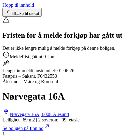
Hopp til innhold
Tilbake til søket
Fristen for å melde forkjøp har gått ut
Det er ikke lengre mulig å melde forkjøp på denne boligen.
Meldefrist gått ut
9. juni
Lengst innmeldt ansiennitet:
01.06.26
Fastpris
– Saksnr.
F0432550
Ålesund – Møre og Romsdal
Nørvegata 16A
Nørvegata 16A
,
6008
Ålesund
Leilighet | 69 m2 | 2 soverom | 99. etasje
Se boligen på finn.no
1