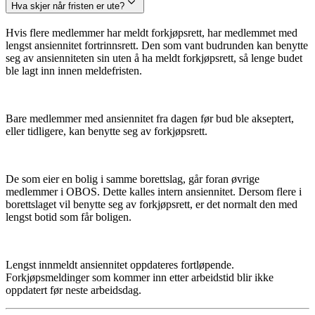
Hva skjer når fristen er ute?
Hvis flere medlemmer har meldt forkjøpsrett, har medlemmet med
lengst ansiennitet fortrinnsrett. Den som vant budrunden kan benytte
seg av ansienniteten sin uten å ha meldt forkjøpsrett, så lenge budet
ble lagt inn innen meldefristen.
Bare medlemmer med ansiennitet fra dagen før bud ble akseptert,
eller tidligere, kan benytte seg av forkjøpsrett.
De som eier en bolig i samme borettslag, går foran øvrige
medlemmer i OBOS. Dette kalles intern ansiennitet. Dersom flere i
borettslaget vil benytte seg av forkjøpsrett, er det normalt den med
lengst botid som får boligen.
Lengst innmeldt ansiennitet oppdateres fortløpende.
Forkjøpsmeldinger som kommer inn etter arbeidstid blir ikke
oppdatert før neste arbeidsdag.