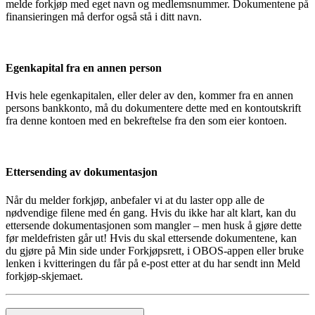
melde forkjøp med eget navn og medlemsnummer. Dokumentene på
finansieringen må derfor også stå i ditt navn.
Egenkapital fra en annen person
Hvis hele egenkapitalen, eller deler av den, kommer fra en annen
persons bankkonto, må du dokumentere dette med en kontoutskrift
fra denne kontoen med en bekreftelse fra den som eier kontoen.
Ettersending av dokumentasjon
Når du melder forkjøp, anbefaler vi at du laster opp alle de
nødvendige filene med én gang. Hvis du ikke har alt klart, kan du
ettersende dokumentasjonen som mangler – men husk å gjøre dette
før meldefristen går ut! Hvis du skal ettersende dokumentene, kan
du gjøre på Min side under Forkjøpsrett, i OBOS-appen eller bruke
lenken i kvitteringen du får på e-post etter at du har sendt inn Meld
forkjøp-skjemaet.