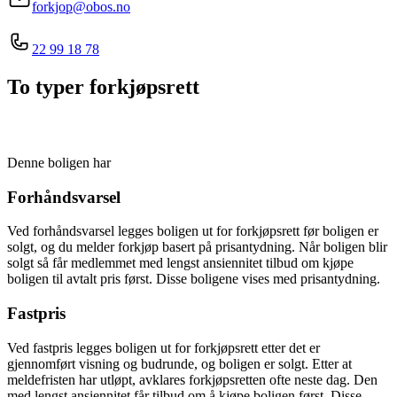
forkjop@obos.no
22 99 18 78
To typer forkjøpsrett
Denne boligen har
Forhåndsvarsel
Ved forhåndsvarsel legges boligen ut for forkjøpsrett før boligen er
solgt, og du melder forkjøp basert på prisantydning. Når boligen blir
solgt så får medlemmet med lengst ansiennitet tilbud om kjøpe
boligen til avtalt pris først. Disse boligene vises med prisantydning.
Fastpris
Ved fastpris legges boligen ut for forkjøpsrett etter det er
gjennomført visning og budrunde, og boligen er solgt. Etter at
meldefristen har utløpt, avklares forkjøpsretten ofte neste dag. Den
med lengst ansiennitet får tilbud om å kjøpe boligen først. Disse