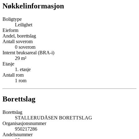
Nøkkelinformasjon
Boligtype
Leilighet
Eieform
Andel, borettslag
Antall soverom
0
soverom
Internt bruksareal (BRA-i)
29
m²
Etasje
1
. etasje
Antall rom
1
rom
Borettslag
Borettslag
STALLERUDÅSEN BORETTSLAG
Organisasjonsnummer
950217286
Andelsnummer