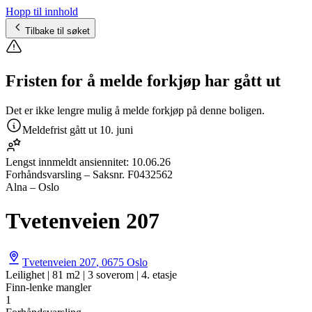
Hopp til innhold
Tilbake til søket
Fristen for å melde forkjøp har gått ut
Det er ikke lengre mulig å melde forkjøp på denne boligen.
Meldefrist gått ut
10. juni
Lengst innmeldt ansiennitet:
10.06.26
Forhåndsvarsling
– Saksnr.
F0432562
Alna – Oslo
Tvetenveien 207
Tvetenveien 207
,
0675
Oslo
Leilighet | 81 m2 | 3 soverom | 4. etasje
Finn-lenke mangler
1