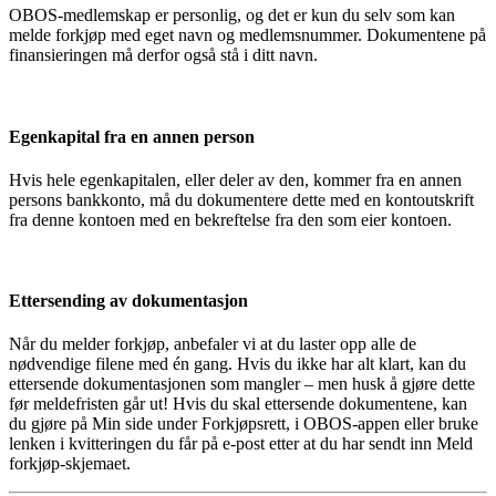
OBOS-medlemskap er personlig, og det er kun du selv som kan
melde forkjøp med eget navn og medlemsnummer. Dokumentene på
finansieringen må derfor også stå i ditt navn.
Egenkapital fra en annen person
Hvis hele egenkapitalen, eller deler av den, kommer fra en annen
persons bankkonto, må du dokumentere dette med en kontoutskrift
fra denne kontoen med en bekreftelse fra den som eier kontoen.
Ettersending av dokumentasjon
Når du melder forkjøp, anbefaler vi at du laster opp alle de
nødvendige filene med én gang. Hvis du ikke har alt klart, kan du
ettersende dokumentasjonen som mangler – men husk å gjøre dette
før meldefristen går ut! Hvis du skal ettersende dokumentene, kan
du gjøre på Min side under Forkjøpsrett, i OBOS-appen eller bruke
lenken i kvitteringen du får på e-post etter at du har sendt inn Meld
forkjøp-skjemaet.