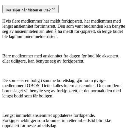
Hva skjer når fristen er ute?
Hvis flere medlemmer har meldt forkjøpsrett, har medlemmet med
lengst ansiennitet fortrinnsrett. Den som vant budrunden kan benytte
seg av ansienniteten sin uten å ha meldt forkjøpsrett, så lenge budet
ble lagt inn innen meldefristen.
Bare medlemmer med ansiennitet fra dagen før bud ble akseptert,
eller tidligere, kan benytte seg av forkjøpsrett.
De som eier en bolig i samme borettslag, går foran øvrige
medlemmer i OBOS. Dette kalles intern ansiennitet. Dersom flere i
borettslaget vil benytte seg av forkjøpsrett, er det normalt den med
lengst botid som får boligen.
Lengst innmeldt ansiennitet oppdateres fortløpende.
Forkjøpsmeldinger som kommer inn etter arbeidstid blir ikke
oppdatert før neste arbeidsdag.