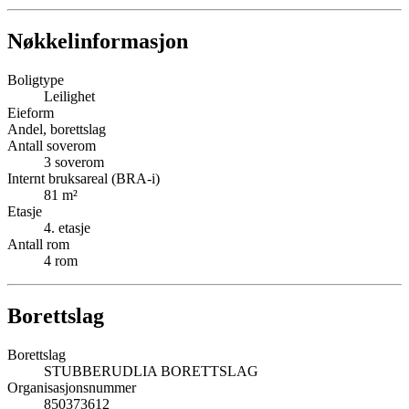
Nøkkelinformasjon
Boligtype
Leilighet
Eieform
Andel, borettslag
Antall soverom
3
soverom
Internt bruksareal (BRA-i)
81
m²
Etasje
4
. etasje
Antall rom
4
rom
Borettslag
Borettslag
STUBBERUDLIA BORETTSLAG
Organisasjonsnummer
850373612