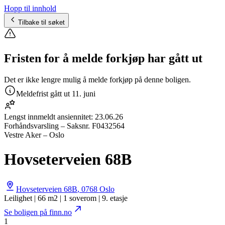
Hopp til innhold
Tilbake til søket
Fristen for å melde forkjøp har gått ut
Det er ikke lengre mulig å melde forkjøp på denne boligen.
Meldefrist gått ut
11. juni
Lengst innmeldt ansiennitet:
23.06.26
Forhåndsvarsling
– Saksnr.
F0432564
Vestre Aker – Oslo
Hovseterveien 68B
Hovseterveien 68B
,
0768
Oslo
Leilighet | 66 m2 | 1 soverom | 9. etasje
Se boligen på finn.no
1