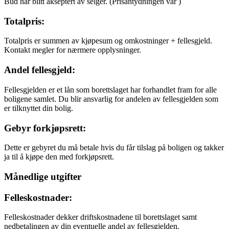
Bud har blitt akseptert av selger.
(Prisantydningen var
)
Totalpris:
Totalpris er summen av kjøpesum og omkostninger + fellesgjeld.
Kontakt megler for nærmere opplysninger.
Andel fellesgjeld:
Fellesgjelden er et lån som borettslaget har forhandlet fram for alle
boligene samlet. Du blir ansvarlig for andelen av fellesgjelden som
er tilknyttet din bolig.
Gebyr forkjøpsrett:
Dette er gebyret du må betale hvis du får tilslag på boligen og takker
ja til å kjøpe den med forkjøpsrett.
Månedlige utgifter
Felleskostnader:
Felleskostnader dekker driftskostnadene til borettslaget samt
nedbetalingen av din eventuelle andel av fellesgjelden.