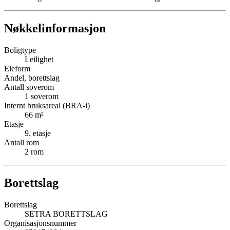
Nøkkelinformasjon
Boligtype
Leilighet
Eieform
Andel, borettslag
Antall soverom
1
soverom
Internt bruksareal (BRA-i)
66
m²
Etasje
9
. etasje
Antall rom
2
rom
Borettslag
Borettslag
SETRA BORETTSLAG
Organisasjonsnummer