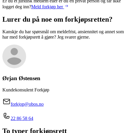
Er du et juridisk medlem eller er du en privat person og får ikke
logget deg inn?
Meld forkjøp her
Lurer du på noe om forkjøpsretten?
Kanskje du har spørsmål om meldefrist, ansiennitet og annet som
har med forkjøpsrett å gjøre? Jeg svarer gjerne.
Ørjan
Østensen
Kundekonsulent Forkjøp
forkjop@obos.no
22 86 58 64
To typer forkjøpsrett