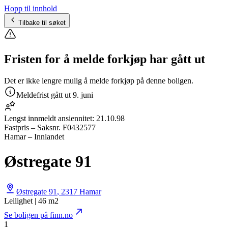
Hopp til innhold
Tilbake til søket
Fristen for å melde forkjøp har gått ut
Det er ikke lengre mulig å melde forkjøp på denne boligen.
Meldefrist gått ut
9. juni
Lengst innmeldt ansiennitet:
21.10.98
Fastpris
– Saksnr.
F0432577
Hamar – Innlandet
Østregate 91
Østregate 91
,
2317
Hamar
Leilighet | 46 m2
Se boligen på finn.no
1