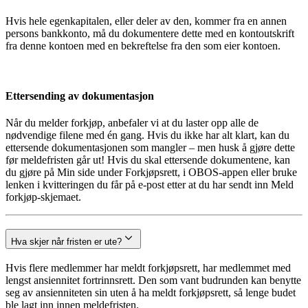
Hvis hele egenkapitalen, eller deler av den, kommer fra en annen
persons bankkonto, må du dokumentere dette med en kontoutskrift
fra denne kontoen med en bekreftelse fra den som eier kontoen.
Ettersending av dokumentasjon
Når du melder forkjøp, anbefaler vi at du laster opp alle de
nødvendige filene med én gang. Hvis du ikke har alt klart, kan du
ettersende dokumentasjonen som mangler – men husk å gjøre dette
før meldefristen går ut! Hvis du skal ettersende dokumentene, kan
du gjøre på Min side under Forkjøpsrett, i OBOS-appen eller bruke
lenken i kvitteringen du får på e-post etter at du har sendt inn Meld
forkjøp-skjemaet.
Hva skjer når fristen er ute?
Hvis flere medlemmer har meldt forkjøpsrett, har medlemmet med
lengst ansiennitet fortrinnsrett. Den som vant budrunden kan benytte
seg av ansienniteten sin uten å ha meldt forkjøpsrett, så lenge budet
ble lagt inn innen meldefristen.