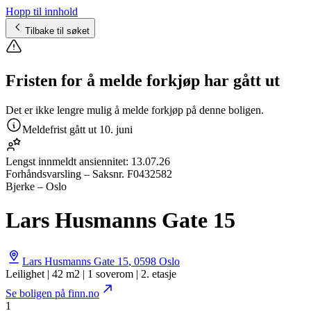
Hopp til innhold
Tilbake til søket
Fristen for å melde forkjøp har gått ut
Det er ikke lengre mulig å melde forkjøp på denne boligen.
Meldefrist gått ut
10. juni
Lengst innmeldt ansiennitet:
13.07.26
Forhåndsvarsling
– Saksnr.
F0432582
Bjerke – Oslo
Lars Husmanns Gate 15
Lars Husmanns Gate 15
,
0598
Oslo
Leilighet | 42 m2 | 1 soverom | 2. etasje
Se boligen på finn.no
1