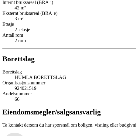
Internt bruksareal (BRA-i)
42
m²
Eksternt bruksareal (BRA-e)
3
m²
Etasje
2
. etasje
Antall rom
2
rom
Borettslag
Borettslag
HUMLA BORETTSLAG
Organisasjonsnummer
924021519
Andelsnummer
66
Eiendomsmegler/
salgsansvarlig
Ta kontakt dersom du har spørsmål om boligen, visning eller budgivn