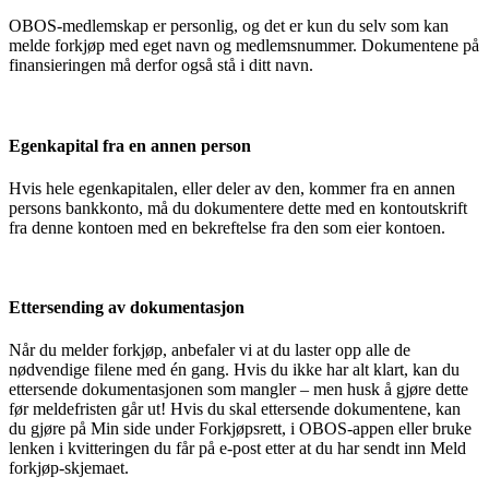
OBOS-medlemskap er personlig, og det er kun du selv som kan
melde forkjøp med eget navn og medlemsnummer. Dokumentene på
finansieringen må derfor også stå i ditt navn.
Egenkapital fra en annen person
Hvis hele egenkapitalen, eller deler av den, kommer fra en annen
persons bankkonto, må du dokumentere dette med en kontoutskrift
fra denne kontoen med en bekreftelse fra den som eier kontoen.
Ettersending av dokumentasjon
Når du melder forkjøp, anbefaler vi at du laster opp alle de
nødvendige filene med én gang. Hvis du ikke har alt klart, kan du
ettersende dokumentasjonen som mangler – men husk å gjøre dette
før meldefristen går ut! Hvis du skal ettersende dokumentene, kan
du gjøre på Min side under Forkjøpsrett, i OBOS-appen eller bruke
lenken i kvitteringen du får på e-post etter at du har sendt inn Meld
forkjøp-skjemaet.