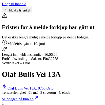
Hopp til innhold
Tilbake til søket
Fristen for å melde forkjøp har gått ut
Det er ikke lengre mulig å melde forkjøp på denne boligen.
Meldefrist gått ut
10. juni
Lengst innmeldt ansiennitet:
16.06.26
Forhåndsvarsling
– Saksnr.
F0432778
Vestre Aker – Oslo
Olaf Bulls Vei 13A
Olaf Bulls Vei 13A
,
0765
Oslo
Terrasseleilighet | 91 m2 | 3 soverom | 4. etasje
Se boligen på finn.no
1