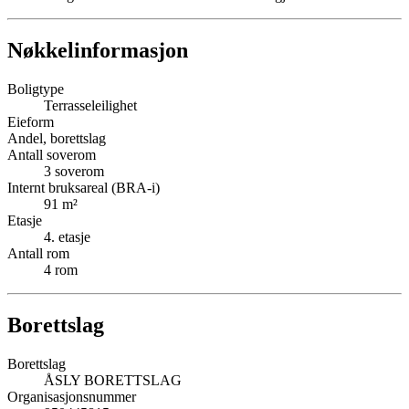
Nøkkelinformasjon
Boligtype
Terrasseleilighet
Eieform
Andel, borettslag
Antall soverom
3
soverom
Internt bruksareal (BRA-i)
91
m²
Etasje
4
. etasje
Antall rom
4
rom
Borettslag
Borettslag
ÅSLY BORETTSLAG
Organisasjonsnummer