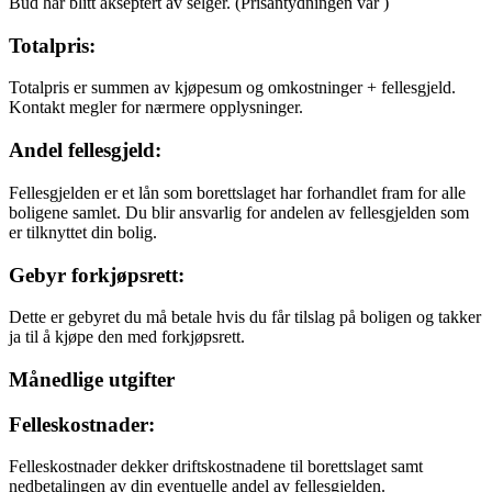
Bud har blitt akseptert av selger.
(Prisantydningen var
)
Totalpris:
Totalpris er summen av kjøpesum og omkostninger + fellesgjeld.
Kontakt megler for nærmere opplysninger.
Andel fellesgjeld:
Fellesgjelden er et lån som borettslaget har forhandlet fram for alle
boligene samlet. Du blir ansvarlig for andelen av fellesgjelden som
er tilknyttet din bolig.
Gebyr forkjøpsrett:
Dette er gebyret du må betale hvis du får tilslag på boligen og takker
ja til å kjøpe den med forkjøpsrett.
Månedlige utgifter
Felleskostnader:
Felleskostnader dekker driftskostnadene til borettslaget samt
nedbetalingen av din eventuelle andel av fellesgjelden.