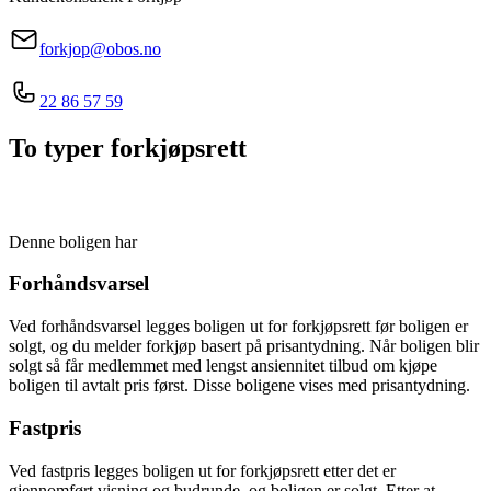
forkjop@obos.no
22 86 57 59
To typer forkjøpsrett
Denne boligen har
Forhåndsvarsel
Ved forhåndsvarsel legges boligen ut for forkjøpsrett før boligen er
solgt, og du melder forkjøp basert på prisantydning. Når boligen blir
solgt så får medlemmet med lengst ansiennitet tilbud om kjøpe
boligen til avtalt pris først. Disse boligene vises med prisantydning.
Fastpris
Ved fastpris legges boligen ut for forkjøpsrett etter det er
gjennomført visning og budrunde, og boligen er solgt. Etter at