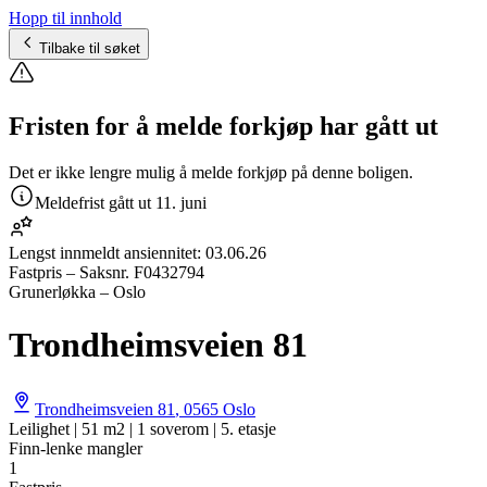
Hopp til innhold
Tilbake til søket
Fristen for å melde forkjøp har gått ut
Det er ikke lengre mulig å melde forkjøp på denne boligen.
Meldefrist gått ut
11. juni
Lengst innmeldt ansiennitet:
03.06.26
Fastpris
– Saksnr.
F0432794
Grunerløkka – Oslo
Trondheimsveien 81
Trondheimsveien 81
,
0565
Oslo
Leilighet | 51 m2 | 1 soverom | 5. etasje
Finn-lenke mangler
1