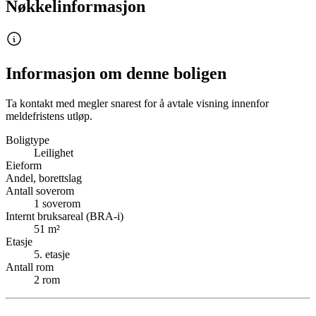
Nøkkelinformasjon
Informasjon om denne boligen
Ta kontakt med megler snarest for å avtale visning innenfor
meldefristens utløp.
Boligtype
Leilighet
Eieform
Andel, borettslag
Antall soverom
1
soverom
Internt bruksareal (BRA-i)
51
m²
Etasje
5
. etasje
Antall rom
2
rom