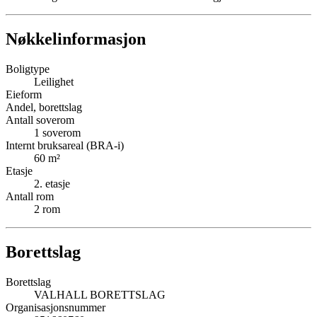
Nøkkelinformasjon
Boligtype
Leilighet
Eieform
Andel, borettslag
Antall soverom
1
soverom
Internt bruksareal (BRA-i)
60
m²
Etasje
2
. etasje
Antall rom
2
rom
Borettslag
Borettslag
VALHALL BORETTSLAG
Organisasjonsnummer