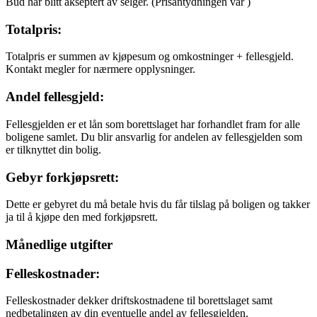
Bud har blitt akseptert av selger.
(Prisantydningen var
)
Totalpris:
Totalpris er summen av kjøpesum og omkostninger + fellesgjeld.
Kontakt megler for nærmere opplysninger.
Andel fellesgjeld:
Fellesgjelden er et lån som borettslaget har forhandlet fram for alle
boligene samlet. Du blir ansvarlig for andelen av fellesgjelden som
er tilknyttet din bolig.
Gebyr forkjøpsrett:
Dette er gebyret du må betale hvis du får tilslag på boligen og takker
ja til å kjøpe den med forkjøpsrett.
Månedlige utgifter
Felleskostnader:
Felleskostnader dekker driftskostnadene til borettslaget samt
nedbetalingen av din eventuelle andel av fellesgjelden.