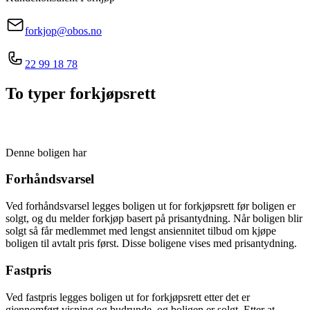
forkjop@obos.no
22 99 18 78
To typer forkjøpsrett
Denne boligen har
Forhåndsvarsel
Ved forhåndsvarsel legges boligen ut for forkjøpsrett før boligen er
solgt, og du melder forkjøp basert på prisantydning. Når boligen blir
solgt så får medlemmet med lengst ansiennitet tilbud om kjøpe
boligen til avtalt pris først. Disse boligene vises med prisantydning.
Fastpris
Ved fastpris legges boligen ut for forkjøpsrett etter det er
gjennomført visning og budrunde, og boligen er solgt. Etter at