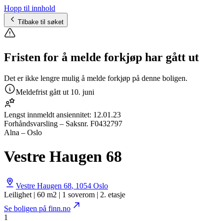
Hopp til innhold
Tilbake til søket
Fristen for å melde forkjøp har gått ut
Det er ikke lengre mulig å melde forkjøp på denne boligen.
Meldefrist gått ut
10. juni
Lengst innmeldt ansiennitet:
12.01.23
Forhåndsvarsling
– Saksnr.
F0432797
Alna – Oslo
Vestre Haugen 68
Vestre Haugen 68
,
1054
Oslo
Leilighet | 60 m2 | 1 soverom | 2. etasje
Se boligen på finn.no
1