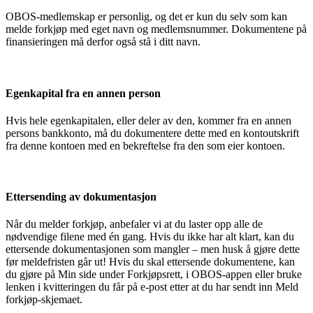
OBOS-medlemskap er personlig, og det er kun du selv som kan
melde forkjøp med eget navn og medlemsnummer. Dokumentene på
finansieringen må derfor også stå i ditt navn.
Egenkapital fra en annen person
Hvis hele egenkapitalen, eller deler av den, kommer fra en annen
persons bankkonto, må du dokumentere dette med en kontoutskrift
fra denne kontoen med en bekreftelse fra den som eier kontoen.
Ettersending av dokumentasjon
Når du melder forkjøp, anbefaler vi at du laster opp alle de
nødvendige filene med én gang. Hvis du ikke har alt klart, kan du
ettersende dokumentasjonen som mangler – men husk å gjøre dette
før meldefristen går ut! Hvis du skal ettersende dokumentene, kan
du gjøre på Min side under Forkjøpsrett, i OBOS-appen eller bruke
lenken i kvitteringen du får på e-post etter at du har sendt inn Meld
forkjøp-skjemaet.