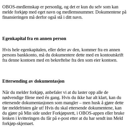
OBOS-medlemskap er personlig, og det er kun du selv som kan
melde forkjøp med eget navn og medlemsnummer. Dokumentene på
finansieringen må derfor også stå i ditt navn.
Egenkapital fra en annen person
Hvis hele egenkapitalen, eller deler av den, kommer fra en annen
persons bankkonto, må du dokumentere dette med en kontoutskrift
fra denne kontoen med en bekreftelse fra den som eier kontoen.
Ettersending av dokumentasjon
Når du melder forkjøp, anbefaler vi at du laster opp alle de
nødvendige filene med én gang. Hvis du ikke har alt klart, kan du
ettersende dokumentasjonen som mangler – men husk å gjøre dette
før meldefristen går ut! Hvis du skal ettersende dokumentene, kan
du gjøre på Min side under Forkjøpsrett, i OBOS-appen eller bruke
lenken i kvitteringen du får på e-post etter at du har sendt inn Meld
forkjøp-skjemaet.