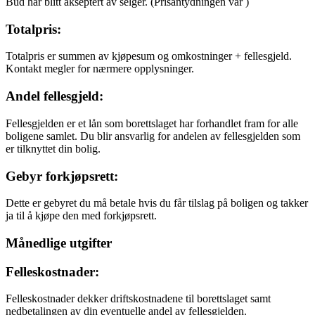
Bud har blitt akseptert av selger.
(Prisantydningen var
)
Totalpris:
Totalpris er summen av kjøpesum og omkostninger + fellesgjeld.
Kontakt megler for nærmere opplysninger.
Andel fellesgjeld:
Fellesgjelden er et lån som borettslaget har forhandlet fram for alle
boligene samlet. Du blir ansvarlig for andelen av fellesgjelden som
er tilknyttet din bolig.
Gebyr forkjøpsrett:
Dette er gebyret du må betale hvis du får tilslag på boligen og takker
ja til å kjøpe den med forkjøpsrett.
Månedlige utgifter
Felleskostnader:
Felleskostnader dekker driftskostnadene til borettslaget samt
nedbetalingen av din eventuelle andel av fellesgjelden.