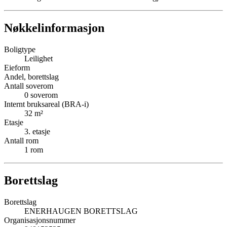
Nøkkelinformasjon
Boligtype
Leilighet
Eieform
Andel, borettslag
Antall soverom
0
soverom
Internt bruksareal (BRA-i)
32
m²
Etasje
3
. etasje
Antall rom
1
rom
Borettslag
Borettslag
ENERHAUGEN BORETTSLAG
Organisasjonsnummer