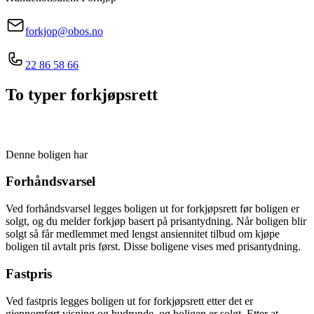
forkjop@obos.no
22 86 58 66
To typer forkjøpsrett
Denne boligen har
Forhåndsvarsel
Ved forhåndsvarsel legges boligen ut for forkjøpsrett før boligen er
solgt, og du melder forkjøp basert på prisantydning. Når boligen blir
solgt så får medlemmet med lengst ansiennitet tilbud om kjøpe
boligen til avtalt pris først. Disse boligene vises med prisantydning.
Fastpris
Ved fastpris legges boligen ut for forkjøpsrett etter det er
gjennomført visning og budrunde, og boligen er solgt. Etter at