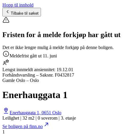
Hopp til innhold
Tilbake til søket
Fristen for å melde forkjøp har gått ut
Det er ikke lengre mulig å melde forkjøp på denne boligen.
Meldefrist gått ut
11. juni
Lengst innmeldt ansiennitet:
19.12.01
Forhåndsvarsling
– Saksnr.
F0432817
Gamle Oslo – Oslo
Enerhauggata 1
Enerhauggata 1
,
0651
Oslo
Leilighet | 32 m2 | 0 soverom | 3. etasje
Se boligen på finn.no
1