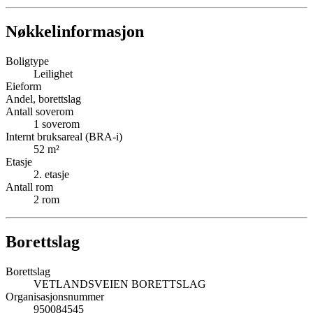
Nøkkelinformasjon
Boligtype
Leilighet
Eieform
Andel, borettslag
Antall soverom
1
soverom
Internt bruksareal (BRA-i)
52
m²
Etasje
2
. etasje
Antall rom
2
rom
Borettslag
Borettslag
VETLANDSVEIEN BORETTSLAG
Organisasjonsnummer
950084545