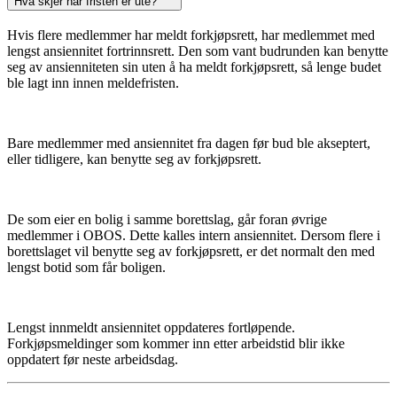
Hva skjer når fristen er ute?
Hvis flere medlemmer har meldt forkjøpsrett, har medlemmet med
lengst ansiennitet fortrinnsrett. Den som vant budrunden kan benytte
seg av ansienniteten sin uten å ha meldt forkjøpsrett, så lenge budet
ble lagt inn innen meldefristen.
Bare medlemmer med ansiennitet fra dagen før bud ble akseptert,
eller tidligere, kan benytte seg av forkjøpsrett.
De som eier en bolig i samme borettslag, går foran øvrige
medlemmer i OBOS. Dette kalles intern ansiennitet. Dersom flere i
borettslaget vil benytte seg av forkjøpsrett, er det normalt den med
lengst botid som får boligen.
Lengst innmeldt ansiennitet oppdateres fortløpende.
Forkjøpsmeldinger som kommer inn etter arbeidstid blir ikke
oppdatert før neste arbeidsdag.