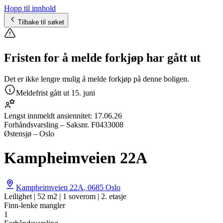
Hopp til innhold
Tilbake til søket
Fristen for å melde forkjøp har gått ut
Det er ikke lengre mulig å melde forkjøp på denne boligen.
Meldefrist gått ut
15. juni
Lengst innmeldt ansiennitet:
17.06.26
Forhåndsvarsling
– Saksnr.
F0433008
Østensjø – Oslo
Kampheimveien 22A
Kampheimveien 22A
,
0685
Oslo
Leilighet | 52 m2 | 1 soverom | 2. etasje
Finn-lenke mangler
1