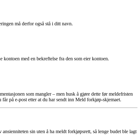
gen må derfor også stå i ditt navn.
e kontoen med en bekreftelse fra den som eier kontoen.
okumentasjonen som mangler – men husk å gjøre dette før meldefristen
får på e-post etter at du har sendt inn Meld forkjøp-skjemaet.
nsienniteten sin uten å ha meldt forkjøpsrett, så lenge budet ble lagt