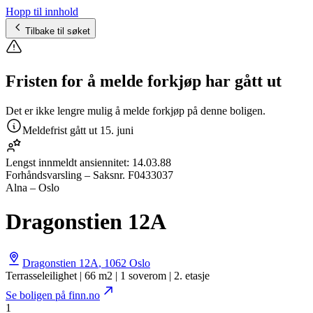
Hopp til innhold
Tilbake til søket
Fristen for å melde forkjøp har gått ut
Det er ikke lengre mulig å melde forkjøp på denne boligen.
Meldefrist gått ut
15. juni
Lengst innmeldt ansiennitet:
14.03.88
Forhåndsvarsling
– Saksnr.
F0433037
Alna – Oslo
Dragonstien 12A
Dragonstien 12A
,
1062
Oslo
Terrasseleilighet | 66 m2 | 1 soverom | 2. etasje
Se boligen på finn.no
1