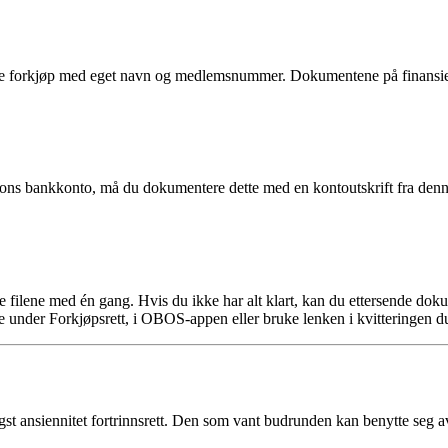
 forkjøp med eget navn og medlemsnummer. Dokumentene på finansierin
rsons bankkonto, må du dokumentere dette med en kontoutskrift fra denn
ge filene med én gang. Hvis du ikke har alt klart, kan du ettersende d
 under Forkjøpsrett, i OBOS-appen eller bruke lenken i kvitteringen du 
 ansiennitet fortrinnsrett. Den som vant budrunden kan benytte seg av a