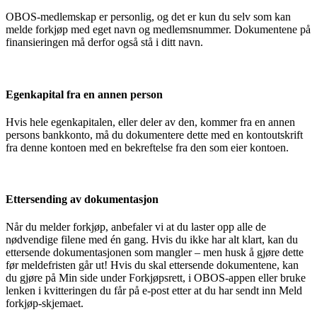
OBOS-medlemskap er personlig, og det er kun du selv som kan
melde forkjøp med eget navn og medlemsnummer. Dokumentene på
finansieringen må derfor også stå i ditt navn.
Egenkapital fra en annen person
Hvis hele egenkapitalen, eller deler av den, kommer fra en annen
persons bankkonto, må du dokumentere dette med en kontoutskrift
fra denne kontoen med en bekreftelse fra den som eier kontoen.
Ettersending av dokumentasjon
Når du melder forkjøp, anbefaler vi at du laster opp alle de
nødvendige filene med én gang. Hvis du ikke har alt klart, kan du
ettersende dokumentasjonen som mangler – men husk å gjøre dette
før meldefristen går ut! Hvis du skal ettersende dokumentene, kan
du gjøre på Min side under Forkjøpsrett, i OBOS-appen eller bruke
lenken i kvitteringen du får på e-post etter at du har sendt inn Meld
forkjøp-skjemaet.