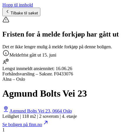
Hopp til innhold
Tilbake til søket
Fristen for å melde forkjøp har gått ut
Det er ikke lengre mulig å melde forkjøp på denne boligen.
Meldefrist gått ut
15. juni
Lengst innmeldt ansiennitet:
16.06.26
Forhåndsvarsling
– Saksnr.
F0433076
Alna – Oslo
Agmund Bolts Vei 23
Agmund Bolts Vei 23
,
0664
Oslo
Leilighet | 118 m2 | 2 soverom | 4. etasje
Se boligen på finn.no
1