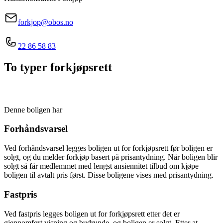
forkjop@obos.no
22 86 58 83
To typer forkjøpsrett
Denne boligen har
Forhåndsvarsel
Ved forhåndsvarsel legges boligen ut for forkjøpsrett før boligen er
solgt, og du melder forkjøp basert på prisantydning. Når boligen blir
solgt så får medlemmet med lengst ansiennitet tilbud om kjøpe
boligen til avtalt pris først. Disse boligene vises med prisantydning.
Fastpris
Ved fastpris legges boligen ut for forkjøpsrett etter det er
gjennomført visning og budrunde, og boligen er solgt. Etter at