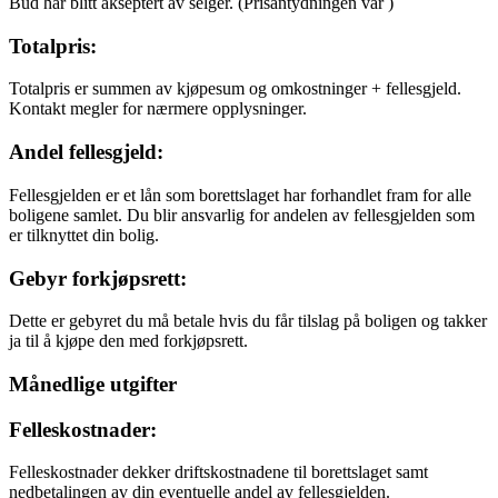
Bud har blitt akseptert av selger.
(Prisantydningen var
)
Totalpris:
Totalpris er summen av kjøpesum og omkostninger + fellesgjeld.
Kontakt megler for nærmere opplysninger.
Andel fellesgjeld:
Fellesgjelden er et lån som borettslaget har forhandlet fram for alle
boligene samlet. Du blir ansvarlig for andelen av fellesgjelden som
er tilknyttet din bolig.
Gebyr forkjøpsrett:
Dette er gebyret du må betale hvis du får tilslag på boligen og takker
ja til å kjøpe den med forkjøpsrett.
Månedlige utgifter
Felleskostnader:
Felleskostnader dekker driftskostnadene til borettslaget samt
nedbetalingen av din eventuelle andel av fellesgjelden.