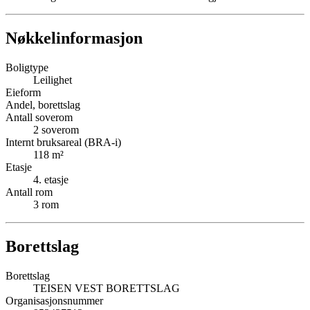
Nøkkelinformasjon
Boligtype
Leilighet
Eieform
Andel, borettslag
Antall soverom
2
soverom
Internt bruksareal (BRA-i)
118
m²
Etasje
4
. etasje
Antall rom
3
rom
Borettslag
Borettslag
TEISEN VEST BORETTSLAG
Organisasjonsnummer