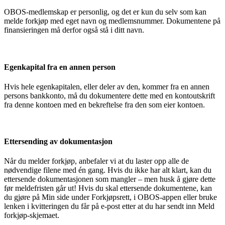
OBOS-medlemskap er personlig, og det er kun du selv som kan
melde forkjøp med eget navn og medlemsnummer. Dokumentene på
finansieringen må derfor også stå i ditt navn.
Egenkapital fra en annen person
Hvis hele egenkapitalen, eller deler av den, kommer fra en annen
persons bankkonto, må du dokumentere dette med en kontoutskrift
fra denne kontoen med en bekreftelse fra den som eier kontoen.
Ettersending av dokumentasjon
Når du melder forkjøp, anbefaler vi at du laster opp alle de
nødvendige filene med én gang. Hvis du ikke har alt klart, kan du
ettersende dokumentasjonen som mangler – men husk å gjøre dette
før meldefristen går ut! Hvis du skal ettersende dokumentene, kan
du gjøre på Min side under Forkjøpsrett, i OBOS-appen eller bruke
lenken i kvitteringen du får på e-post etter at du har sendt inn Meld
forkjøp-skjemaet.