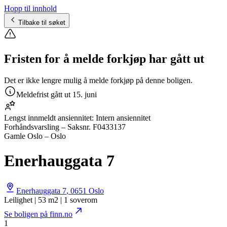
Hopp til innhold
Tilbake til søket
Fristen for å melde forkjøp har gått ut
Det er ikke lengre mulig å melde forkjøp på denne boligen.
Meldefrist gått ut
15. juni
Lengst innmeldt ansiennitet:
Intern ansiennitet
Forhåndsvarsling
– Saksnr.
F0433137
Gamle Oslo – Oslo
Enerhauggata 7
Enerhauggata 7
,
0651
Oslo
Leilighet | 53 m2 | 1 soverom
Se boligen på finn.no
1