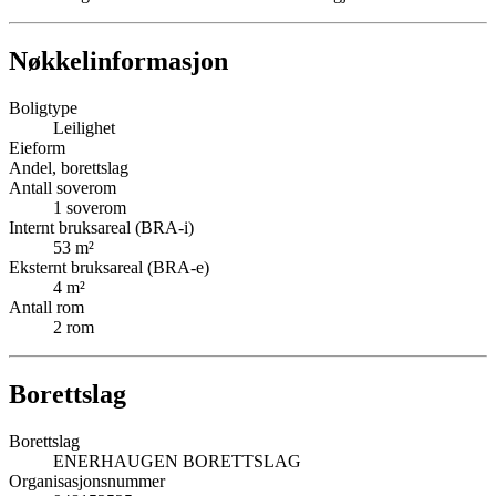
Nøkkelinformasjon
Boligtype
Leilighet
Eieform
Andel, borettslag
Antall soverom
1
soverom
Internt bruksareal (BRA-i)
53
m²
Eksternt bruksareal (BRA-e)
4
m²
Antall rom
2
rom
Borettslag
Borettslag
ENERHAUGEN BORETTSLAG
Organisasjonsnummer