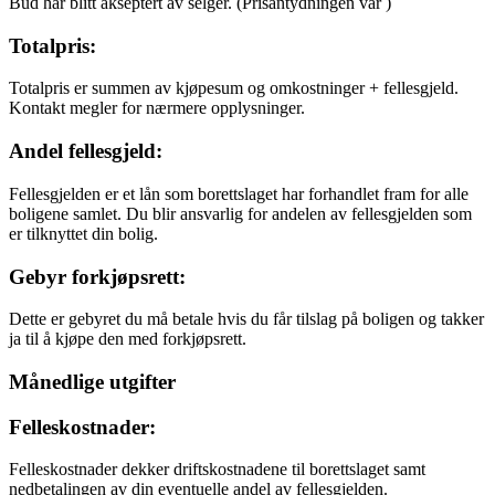
Bud har blitt akseptert av selger.
(Prisantydningen var
)
Totalpris:
Totalpris er summen av kjøpesum og omkostninger + fellesgjeld.
Kontakt megler for nærmere opplysninger.
Andel fellesgjeld:
Fellesgjelden er et lån som borettslaget har forhandlet fram for alle
boligene samlet. Du blir ansvarlig for andelen av fellesgjelden som
er tilknyttet din bolig.
Gebyr forkjøpsrett:
Dette er gebyret du må betale hvis du får tilslag på boligen og takker
ja til å kjøpe den med forkjøpsrett.
Månedlige utgifter
Felleskostnader:
Felleskostnader dekker driftskostnadene til borettslaget samt
nedbetalingen av din eventuelle andel av fellesgjelden.