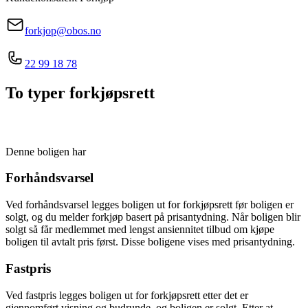
forkjop@obos.no
22 99 18 78
To typer forkjøpsrett
Denne boligen har
Forhåndsvarsel
Ved forhåndsvarsel legges boligen ut for forkjøpsrett før boligen er
solgt, og du melder forkjøp basert på prisantydning. Når boligen blir
solgt så får medlemmet med lengst ansiennitet tilbud om kjøpe
boligen til avtalt pris først. Disse boligene vises med prisantydning.
Fastpris
Ved fastpris legges boligen ut for forkjøpsrett etter det er
gjennomført visning og budrunde, og boligen er solgt. Etter at