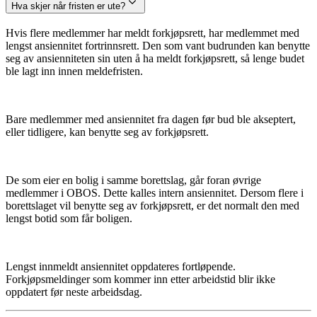
Hva skjer når fristen er ute?
Hvis flere medlemmer har meldt forkjøpsrett, har medlemmet med
lengst ansiennitet fortrinnsrett. Den som vant budrunden kan benytte
seg av ansienniteten sin uten å ha meldt forkjøpsrett, så lenge budet
ble lagt inn innen meldefristen.
Bare medlemmer med ansiennitet fra dagen før bud ble akseptert,
eller tidligere, kan benytte seg av forkjøpsrett.
De som eier en bolig i samme borettslag, går foran øvrige
medlemmer i OBOS. Dette kalles intern ansiennitet. Dersom flere i
borettslaget vil benytte seg av forkjøpsrett, er det normalt den med
lengst botid som får boligen.
Lengst innmeldt ansiennitet oppdateres fortløpende.
Forkjøpsmeldinger som kommer inn etter arbeidstid blir ikke
oppdatert før neste arbeidsdag.