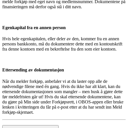
melde forkjøp med eget navn og medlemsnummer. Dokumentene på
finansieringen må derfor også stå i ditt navn.
Egenkapital fra en annen person
Hvis hele egenkapitalen, eller deler av den, kommer fra en annen
persons bankkonto, må du dokumentere dette med en kontoutskrift
fra denne kontoen med en bekreftelse fra den som eier kontoen.
Ettersending av dokumentasjon
Når du melder forkjøp, anbefaler vi at du laster opp alle de
nødvendige filene med én gang. Hvis du ikke har alt klart, kan du
ettersende dokumentasjonen som mangler – men husk å gjøre dette
før meldefristen går ut! Hvis du skal ettersende dokumentene, kan
du gjøre på Min side under Forkjøpsrett, i OBOS-appen eller bruke
lenken i kvitteringen du får på e-post etter at du har sendt inn Meld
forkjøp-skjemaet.