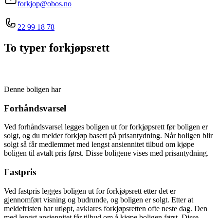
forkjop@obos.no
22 99 18 78
To typer forkjøpsrett
Denne boligen har
Forhåndsvarsel
Ved forhåndsvarsel legges boligen ut for forkjøpsrett før boligen er
solgt, og du melder forkjøp basert på prisantydning. Når boligen blir
solgt så får medlemmet med lengst ansiennitet tilbud om kjøpe
boligen til avtalt pris først. Disse boligene vises med prisantydning.
Fastpris
Ved fastpris legges boligen ut for forkjøpsrett etter det er
gjennomført visning og budrunde, og boligen er solgt. Etter at
meldefristen har utløpt, avklares forkjøpsretten ofte neste dag. Den
med lengst ansiennitet får tilbud om å kjøpe boligen først. Disse