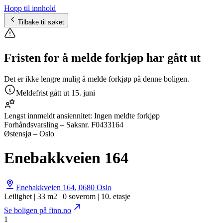
Hopp til innhold
Tilbake til søket
Fristen for å melde forkjøp har gått ut
Det er ikke lengre mulig å melde forkjøp på denne boligen.
Meldefrist gått ut
15. juni
Lengst innmeldt ansiennitet:
Ingen meldte forkjøp
Forhåndsvarsling
– Saksnr.
F0433164
Østensjø – Oslo
Enebakkveien 164
Enebakkveien 164
,
0680
Oslo
Leilighet | 33 m2 | 0 soverom | 10. etasje
Se boligen på finn.no
1