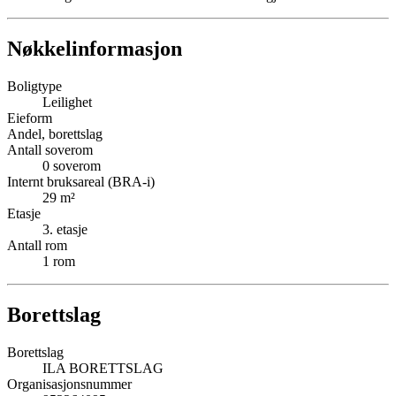
Nøkkelinformasjon
Boligtype
Leilighet
Eieform
Andel, borettslag
Antall soverom
0
soverom
Internt bruksareal (BRA-i)
29
m²
Etasje
3
. etasje
Antall rom
1
rom
Borettslag
Borettslag
ILA BORETTSLAG
Organisasjonsnummer