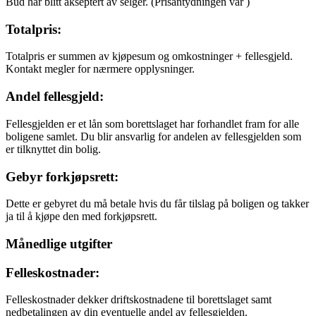
Bud har blitt akseptert av selger.
(Prisantydningen var
)
Totalpris:
Totalpris er summen av kjøpesum og omkostninger + fellesgjeld.
Kontakt megler for nærmere opplysninger.
Andel fellesgjeld:
Fellesgjelden er et lån som borettslaget har forhandlet fram for alle
boligene samlet. Du blir ansvarlig for andelen av fellesgjelden som
er tilknyttet din bolig.
Gebyr forkjøpsrett:
Dette er gebyret du må betale hvis du får tilslag på boligen og takker
ja til å kjøpe den med forkjøpsrett.
Månedlige utgifter
Felleskostnader:
Felleskostnader dekker driftskostnadene til borettslaget samt
nedbetalingen av din eventuelle andel av fellesgjelden.