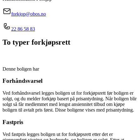
forkjop@obos.no
22 86 58 83
To typer forkjøpsrett
Denne boligen har
Forhåndsvarsel
Ved forhåndsvarsel legges boligen ut for forkjøpsrett før boligen er
solgt, og du melder forkjøp basert på prisantydning. Når boligen blir
solgt så får medlemmet med lengst ansiennitet tilbud om kjøpe
boligen til avtalt pris først. Disse boligene vises med prisantydning.
Fastpris
Ved fastpris legges boligen ut for forkjøpsrett etter det er
gjennomført visning og budrunde, og boligen er solgt. Etter at