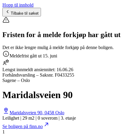
Hopp til innhold
Tilbake til søket
Fristen for å melde forkjøp har gått ut
Det er ikke lengre mulig å melde forkjøp på denne boligen.
Meldefrist gått ut
15. juni
Lengst innmeldt ansiennitet:
16.06.26
Forhåndsvarsling
– Saksnr.
F0433255
Sagene – Oslo
Maridalsveien 90
Maridalsveien 90
,
0458
Oslo
Leilighet | 29 m2 | 0 soverom | 3. etasje
Se boligen på finn.no
1