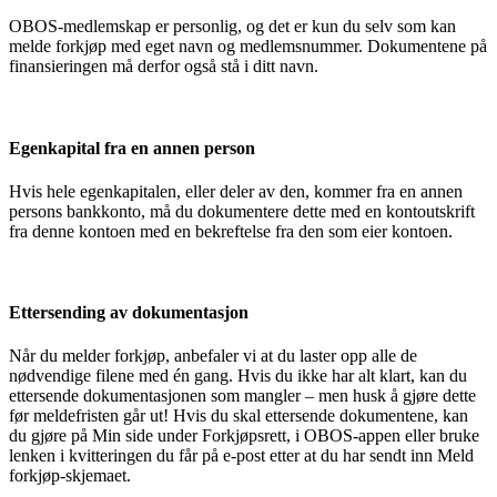
OBOS-medlemskap er personlig, og det er kun du selv som kan
melde forkjøp med eget navn og medlemsnummer. Dokumentene på
finansieringen må derfor også stå i ditt navn.
Egenkapital fra en annen person
Hvis hele egenkapitalen, eller deler av den, kommer fra en annen
persons bankkonto, må du dokumentere dette med en kontoutskrift
fra denne kontoen med en bekreftelse fra den som eier kontoen.
Ettersending av dokumentasjon
Når du melder forkjøp, anbefaler vi at du laster opp alle de
nødvendige filene med én gang. Hvis du ikke har alt klart, kan du
ettersende dokumentasjonen som mangler – men husk å gjøre dette
før meldefristen går ut! Hvis du skal ettersende dokumentene, kan
du gjøre på Min side under Forkjøpsrett, i OBOS-appen eller bruke
lenken i kvitteringen du får på e-post etter at du har sendt inn Meld
forkjøp-skjemaet.