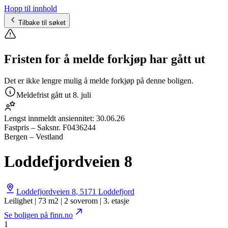
Hopp til innhold
Tilbake til søket
Fristen for å melde forkjøp har gått ut
Det er ikke lengre mulig å melde forkjøp på denne boligen.
Meldefrist gått ut
8. juli
Lengst innmeldt ansiennitet:
30.06.26
Fastpris
– Saksnr.
F0436244
Bergen – Vestland
Loddefjordveien 8
Loddefjordveien 8
,
5171
Loddefjord
Leilighet | 73 m2 | 2 soverom | 3. etasje
Se boligen på finn.no
1