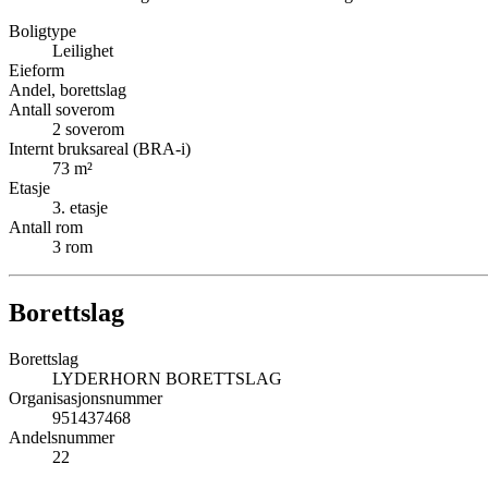
Boligtype
Leilighet
Eieform
Andel, borettslag
Antall soverom
2
soverom
Internt bruksareal (BRA-i)
73
m²
Etasje
3
. etasje
Antall rom
3
rom
Borettslag
Borettslag
LYDERHORN BORETTSLAG
Organisasjonsnummer
951437468
Andelsnummer
22