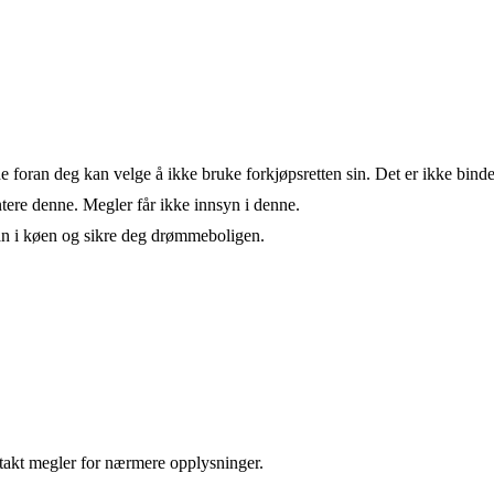
de foran deg kan velge å ikke bruke forkjøpsretten sin. Det er ikke bind
ere denne. Megler får ikke innsyn i denne.
an i køen og sikre deg drømmeboligen.
takt megler for nærmere opplysninger.