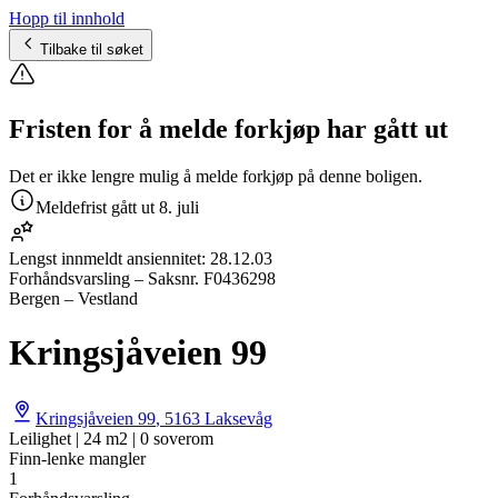
Hopp til innhold
Tilbake til søket
Fristen for å melde forkjøp har gått ut
Det er ikke lengre mulig å melde forkjøp på denne boligen.
Meldefrist gått ut
8. juli
Lengst innmeldt ansiennitet:
28.12.03
Forhåndsvarsling
– Saksnr.
F0436298
Bergen – Vestland
Kringsjåveien 99
Kringsjåveien 99
,
5163
Laksevåg
Leilighet | 24 m2 | 0 soverom
Finn-lenke mangler
1