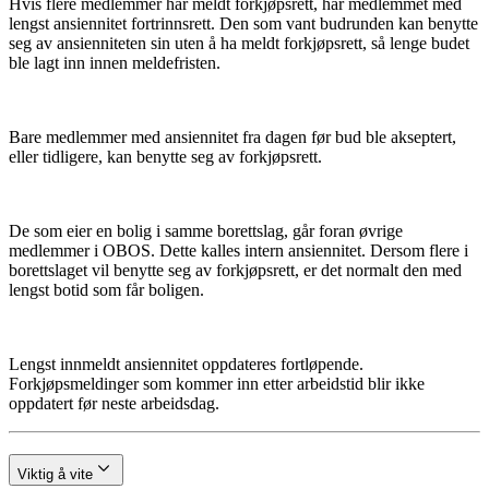
Hvis flere medlemmer har meldt forkjøpsrett, har medlemmet med
lengst ansiennitet fortrinnsrett. Den som vant budrunden kan benytte
seg av ansienniteten sin uten å ha meldt forkjøpsrett, så lenge budet
ble lagt inn innen meldefristen.
Bare medlemmer med ansiennitet fra dagen før bud ble akseptert,
eller tidligere, kan benytte seg av forkjøpsrett.
De som eier en bolig i samme borettslag, går foran øvrige
medlemmer i OBOS. Dette kalles intern ansiennitet. Dersom flere i
borettslaget vil benytte seg av forkjøpsrett, er det normalt den med
lengst botid som får boligen.
Lengst innmeldt ansiennitet oppdateres fortløpende.
Forkjøpsmeldinger som kommer inn etter arbeidstid blir ikke
oppdatert før neste arbeidsdag.
Viktig å vite