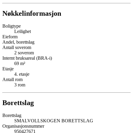
Nøkkelinformasjon
Boligtype
Leilighet
Eieform
Andel, borettslag
Antall soverom
2
soverom
Internt bruksareal (BRA-i)
69
m²
Etasje
4
. etasje
Antall rom
3
rom
Borettslag
Borettslag
SMALVOLLSKOGEN BORETTSLAG
Organisasjonsnummer
950427671