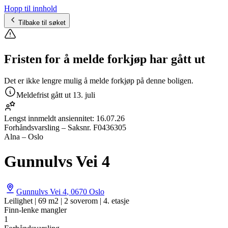
Hopp til innhold
Tilbake til søket
Fristen for å melde forkjøp har gått ut
Det er ikke lengre mulig å melde forkjøp på denne boligen.
Meldefrist gått ut
13. juli
Lengst innmeldt ansiennitet:
16.07.26
Forhåndsvarsling
– Saksnr.
F0436305
Alna – Oslo
Gunnulvs Vei 4
Gunnulvs Vei 4
,
0670
Oslo
Leilighet | 69 m2 | 2 soverom | 4. etasje
Finn-lenke mangler
1