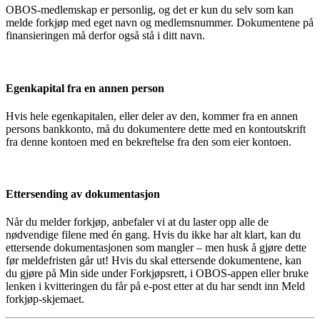
OBOS-medlemskap er personlig, og det er kun du selv som kan
melde forkjøp med eget navn og medlemsnummer. Dokumentene på
finansieringen må derfor også stå i ditt navn.
Egenkapital fra en annen person
Hvis hele egenkapitalen, eller deler av den, kommer fra en annen
persons bankkonto, må du dokumentere dette med en kontoutskrift
fra denne kontoen med en bekreftelse fra den som eier kontoen.
Ettersending av dokumentasjon
Når du melder forkjøp, anbefaler vi at du laster opp alle de
nødvendige filene med én gang. Hvis du ikke har alt klart, kan du
ettersende dokumentasjonen som mangler – men husk å gjøre dette
før meldefristen går ut! Hvis du skal ettersende dokumentene, kan
du gjøre på Min side under Forkjøpsrett, i OBOS-appen eller bruke
lenken i kvitteringen du får på e-post etter at du har sendt inn Meld
forkjøp-skjemaet.