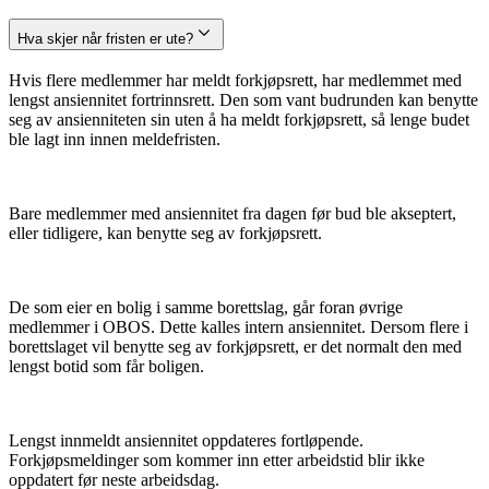
Hva skjer når fristen er ute?
Hvis flere medlemmer har meldt forkjøpsrett, har medlemmet med
lengst ansiennitet fortrinnsrett. Den som vant budrunden kan benytte
seg av ansienniteten sin uten å ha meldt forkjøpsrett, så lenge budet
ble lagt inn innen meldefristen.
Bare medlemmer med ansiennitet fra dagen før bud ble akseptert,
eller tidligere, kan benytte seg av forkjøpsrett.
De som eier en bolig i samme borettslag, går foran øvrige
medlemmer i OBOS. Dette kalles intern ansiennitet. Dersom flere i
borettslaget vil benytte seg av forkjøpsrett, er det normalt den med
lengst botid som får boligen.
Lengst innmeldt ansiennitet oppdateres fortløpende.
Forkjøpsmeldinger som kommer inn etter arbeidstid blir ikke
oppdatert før neste arbeidsdag.