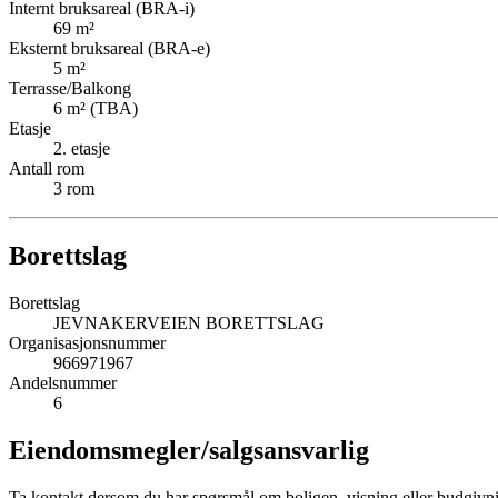
Internt bruksareal (BRA-i)
69
m²
Eksternt bruksareal (BRA-e)
5
m²
Terrasse/Balkong
6
m² (TBA)
Etasje
2
. etasje
Antall rom
3
rom
Borettslag
Borettslag
JEVNAKERVEIEN BORETTSLAG
Organisasjonsnummer
966971967
Andelsnummer
6
Eiendomsmegler/
salgsansvarlig
Ta kontakt dersom du har spørsmål om boligen, visning eller budgivn