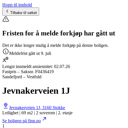
Hopp til innhold
Tilbake til søket
Fristen for å melde forkjøp har gått ut
Det er ikke lengre mulig å melde forkjøp på denne boligen.
Meldefrist gått ut
9. juli
Lengst innmeldt ansiennitet:
02.07.26
Fastpris
– Saksnr.
F0436419
Sandefjord – Vestfold
Jevnakerveien 1J
Jevnakerveien 1J
,
3160
Stokke
Leilighet | 69 m2 | 2 soverom | 2. etasje
Se boligen på finn.no
1