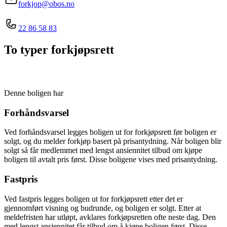
forkjop@obos.no
22 86 58 83
To typer forkjøpsrett
Denne boligen har
Forhåndsvarsel
Ved forhåndsvarsel legges boligen ut for forkjøpsrett før boligen er
solgt, og du melder forkjøp basert på prisantydning. Når boligen blir
solgt så får medlemmet med lengst ansiennitet tilbud om kjøpe
boligen til avtalt pris først. Disse boligene vises med prisantydning.
Fastpris
Ved fastpris legges boligen ut for forkjøpsrett etter det er
gjennomført visning og budrunde, og boligen er solgt. Etter at
meldefristen har utløpt, avklares forkjøpsretten ofte neste dag. Den
med lengst ansiennitet får tilbud om å kjøpe boligen først. Disse