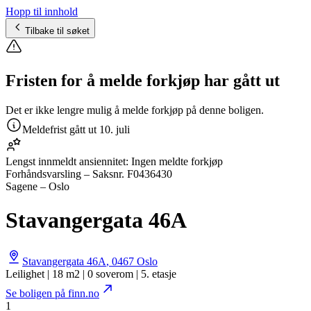
Hopp til innhold
Tilbake til søket
Fristen for å melde forkjøp har gått ut
Det er ikke lengre mulig å melde forkjøp på denne boligen.
Meldefrist gått ut
10. juli
Lengst innmeldt ansiennitet:
Ingen meldte forkjøp
Forhåndsvarsling
– Saksnr.
F0436430
Sagene – Oslo
Stavangergata 46A
Stavangergata 46A
,
0467
Oslo
Leilighet | 18 m2 | 0 soverom | 5. etasje
Se boligen på finn.no
1