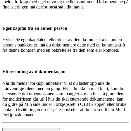
melde forkjøp med eget navn og medlemsnummer. Dokumentene på
finansieringen må derfor også stå i ditt navn.
Egenkapital fra en annen person
Hvis hele egenkapitalen, eller deler av den, kommer fra en annen
persons bankkonto, må du dokumentere dette med en kontoutskrift
fra denne kontoen med en bekreftelse fra den som eier kontoen.
Ettersending av dokumentasjon
Når du melder forkjøp, anbefaler vi at du laster opp alle de
nødvendige filene med én gang. Hvis du ikke har alt klart, kan du
ettersende dokumentasjonen som mangler – men husk å gjøre dette
før meldefristen går ut! Hvis du skal ettersende dokumentene, kan
du gjøre på Min side under Forkjøpsrett, i OBOS-appen eller bruke
lenken i kvitteringen du får på e-post etter at du har sendt inn Meld
forkjøp-skjemaet.