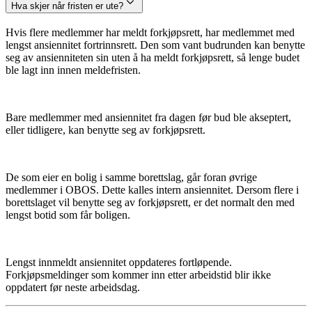
Hva skjer når fristen er ute?
Hvis flere medlemmer har meldt forkjøpsrett, har medlemmet med
lengst ansiennitet fortrinnsrett. Den som vant budrunden kan benytte
seg av ansienniteten sin uten å ha meldt forkjøpsrett, så lenge budet
ble lagt inn innen meldefristen.
Bare medlemmer med ansiennitet fra dagen før bud ble akseptert,
eller tidligere, kan benytte seg av forkjøpsrett.
De som eier en bolig i samme borettslag, går foran øvrige
medlemmer i OBOS. Dette kalles intern ansiennitet. Dersom flere i
borettslaget vil benytte seg av forkjøpsrett, er det normalt den med
lengst botid som får boligen.
Lengst innmeldt ansiennitet oppdateres fortløpende.
Forkjøpsmeldinger som kommer inn etter arbeidstid blir ikke
oppdatert før neste arbeidsdag.