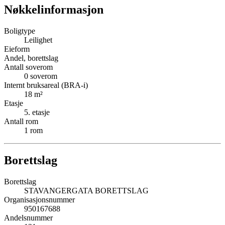
Nøkkelinformasjon
Boligtype
Leilighet
Eieform
Andel, borettslag
Antall soverom
0
soverom
Internt bruksareal (BRA-i)
18
m²
Etasje
5
. etasje
Antall rom
1
rom
Borettslag
Borettslag
STAVANGERGATA BORETTSLAG
Organisasjonsnummer
950167688
Andelsnummer