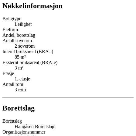
Nøkkelinformasjon
Boligtype
Leilighet
Eieform
Andel, borettslag
Antall soverom
2
soverom
Internt bruksareal (BRA-i)
85
m²
Eksternt bruksareal (BRA-e)
3
m²
Etasje
1
. etasje
Antall rom
3
rom
Borettslag
Borettslag
Haugåsen Borettslag
Organisasjonsnummer