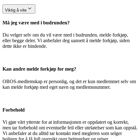
Viktig å vite
Må jeg være med i budrunden?
Du velger selv om du vil være med i budrunden, melde forkjøp,
eller begge deler. Vi anbefaler deg uansett å melde forkjøp, siden
dette ikke er bindende.
Kan andre melde forkjøp for meg?
OBOS-medlemskap er personlig, og det er kun medlemmet selv om
kan melde forkjøp med eget navn og medlemsnummer.
Forbehold
Vi gjør vårt ytterste for at informasjonen er oppdatert og korrekt,
men tar forbehold om eventuelle feil eller utelatelser som kan oppstå.
Vi anbefaler at du alltid tar kontakt med megleren som selger
boligen for å få full oversikt over betingelser og priser.