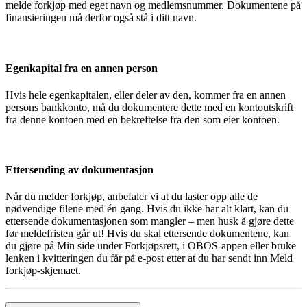
melde forkjøp med eget navn og medlemsnummer. Dokumentene på
finansieringen må derfor også stå i ditt navn.
Egenkapital fra en annen person
Hvis hele egenkapitalen, eller deler av den, kommer fra en annen
persons bankkonto, må du dokumentere dette med en kontoutskrift
fra denne kontoen med en bekreftelse fra den som eier kontoen.
Ettersending av dokumentasjon
Når du melder forkjøp, anbefaler vi at du laster opp alle de
nødvendige filene med én gang. Hvis du ikke har alt klart, kan du
ettersende dokumentasjonen som mangler – men husk å gjøre dette
før meldefristen går ut! Hvis du skal ettersende dokumentene, kan
du gjøre på Min side under Forkjøpsrett, i OBOS-appen eller bruke
lenken i kvitteringen du får på e-post etter at du har sendt inn Meld
forkjøp-skjemaet.