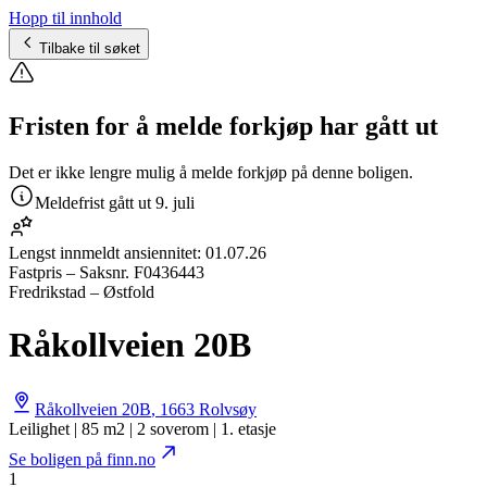
Hopp til innhold
Tilbake til søket
Fristen for å melde forkjøp har gått ut
Det er ikke lengre mulig å melde forkjøp på denne boligen.
Meldefrist gått ut
9. juli
Lengst innmeldt ansiennitet:
01.07.26
Fastpris
– Saksnr.
F0436443
Fredrikstad – Østfold
Råkollveien 20B
Råkollveien 20B
,
1663
Rolvsøy
Leilighet | 85 m2 | 2 soverom | 1. etasje
Se boligen på finn.no
1