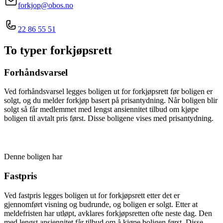
forkjop@obos.no
22 86 55 51
To typer forkjøpsrett
Forhåndsvarsel
Ved forhåndsvarsel legges boligen ut for forkjøpsrett før boligen er
solgt, og du melder forkjøp basert på prisantydning. Når boligen blir
solgt så får medlemmet med lengst ansiennitet tilbud om kjøpe
boligen til avtalt pris først. Disse boligene vises med prisantydning.
Denne boligen har
Fastpris
Ved fastpris legges boligen ut for forkjøpsrett etter det er
gjennomført visning og budrunde, og boligen er solgt. Etter at
meldefristen har utløpt, avklares forkjøpsretten ofte neste dag. Den
med lengst ansiennitet får tilbud om å kjøpe boligen først. Disse