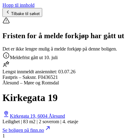
Hopp til innhold
Tilbake til søket
Fristen for å melde forkjøp har gått ut
Det er ikke lengre mulig å melde forkjøp på denne boligen.
Meldefrist gått ut
10. juli
Lengst innmeldt ansiennitet:
03.07.26
Fastpris
– Saksnr.
F0436521
Ålesund – Møre og Romsdal
Kirkegata 19
Kirkegata 19
,
6004
Ålesund
Leilighet | 83 m2 | 2 soverom | 4. etasje
Se boligen på finn.no
1