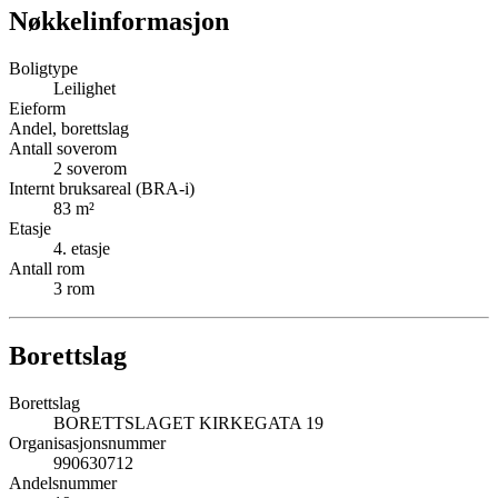
Nøkkelinformasjon
Boligtype
Leilighet
Eieform
Andel, borettslag
Antall soverom
2
soverom
Internt bruksareal (BRA-i)
83
m²
Etasje
4
. etasje
Antall rom
3
rom
Borettslag
Borettslag
BORETTSLAGET KIRKEGATA 19
Organisasjonsnummer
990630712
Andelsnummer