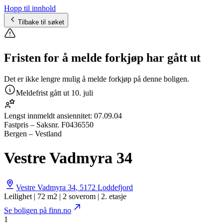
Hopp til innhold
Tilbake til søket
Fristen for å melde forkjøp har gått ut
Det er ikke lengre mulig å melde forkjøp på denne boligen.
Meldefrist gått ut
10. juli
Lengst innmeldt ansiennitet:
07.09.04
Fastpris
– Saksnr.
F0436550
Bergen – Vestland
Vestre Vadmyra 34
Vestre Vadmyra 34
,
5172
Loddefjord
Leilighet | 72 m2 | 2 soverom | 2. etasje
Se boligen på finn.no
1