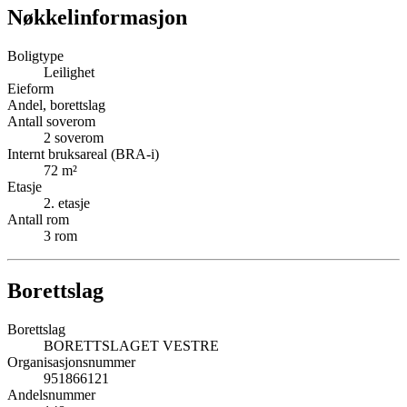
Nøkkelinformasjon
Boligtype
Leilighet
Eieform
Andel, borettslag
Antall soverom
2
soverom
Internt bruksareal (BRA-i)
72
m²
Etasje
2
. etasje
Antall rom
3
rom
Borettslag
Borettslag
BORETTSLAGET VESTRE
Organisasjonsnummer
951866121
Andelsnummer