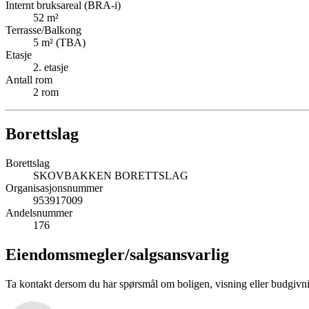
Internt bruksareal (BRA-i)
52
m²
Terrasse/Balkong
5
m² (TBA)
Etasje
2
. etasje
Antall rom
2
rom
Borettslag
Borettslag
SKOVBAKKEN BORETTSLAG
Organisasjonsnummer
953917009
Andelsnummer
176
Eiendomsmegler/
salgsansvarlig
Ta kontakt dersom du har spørsmål om boligen, visning eller budgivn