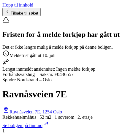
Hopp til innhold
Tilbake til søket
Fristen for å melde forkjøp har gått ut
Det er ikke lengre mulig å melde forkjøp på denne boligen.
Meldefrist gått ut
10. juli
Lengst innmeldt ansiennitet:
Ingen meldte forkjøp
Forhåndsvarsling
– Saksnr.
F0436557
Søndre Nordstrand – Oslo
Ravnåsveien 7E
Ravnåsveien 7E
,
1254
Oslo
Rekkehus/småhus | 52 m2 | 1 soverom | 2. etasje
Se boligen på finn.no
1