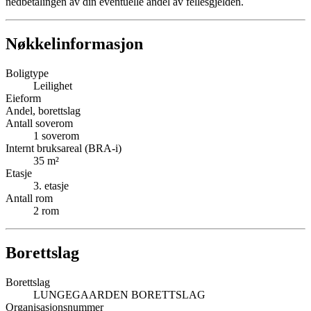
nedbetalingen av din eventuelle andel av fellesgjelden.
Nøkkelinformasjon
Boligtype
Leilighet
Eieform
Andel, borettslag
Antall soverom
1
soverom
Internt bruksareal (BRA-i)
35
m²
Etasje
3
. etasje
Antall rom
2
rom
Borettslag
Borettslag
LUNGEGAARDEN BORETTSLAG
Organisasjonsnummer