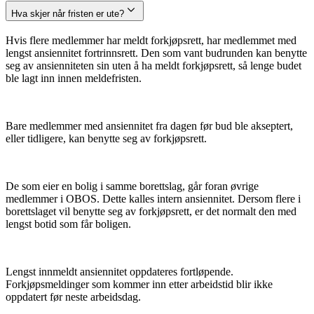
Hva skjer når fristen er ute?
Hvis flere medlemmer har meldt forkjøpsrett, har medlemmet med
lengst ansiennitet fortrinnsrett. Den som vant budrunden kan benytte
seg av ansienniteten sin uten å ha meldt forkjøpsrett, så lenge budet
ble lagt inn innen meldefristen.
Bare medlemmer med ansiennitet fra dagen før bud ble akseptert,
eller tidligere, kan benytte seg av forkjøpsrett.
De som eier en bolig i samme borettslag, går foran øvrige
medlemmer i OBOS. Dette kalles intern ansiennitet. Dersom flere i
borettslaget vil benytte seg av forkjøpsrett, er det normalt den med
lengst botid som får boligen.
Lengst innmeldt ansiennitet oppdateres fortløpende.
Forkjøpsmeldinger som kommer inn etter arbeidstid blir ikke
oppdatert før neste arbeidsdag.