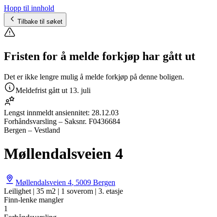
Hopp til innhold
Tilbake til søket
Fristen for å melde forkjøp har gått ut
Det er ikke lengre mulig å melde forkjøp på denne boligen.
Meldefrist gått ut
13. juli
Lengst innmeldt ansiennitet:
28.12.03
Forhåndsvarsling
– Saksnr.
F0436684
Bergen – Vestland
Møllendalsveien 4
Møllendalsveien 4
,
5009
Bergen
Leilighet | 35 m2 | 1 soverom | 3. etasje
Finn-lenke mangler
1