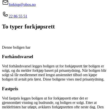
forkjop@obos.no
22 86 55 51
To typer forkjøpsrett
Denne boligen har
Forhåndsvarsel
Ved forhåndsvarsel legges boligen ut for forkjøpsrett før boligen er
solgt, og du melder forkjøp basert på prisantydning. Når boligen blir
solgt så får medlemmet med lengst ansiennitet tilbud om kjøpe
boligen til avtalt pris først. Disse boligene vises med prisantydning.
Fastpris
Ved fastpris legges boligen ut for forkjøpsrett etter det er
gjennomført visning og budrunde, og boligen er solgt. Etter at
meldefristen har utløpt, avklares forkjøpsretten ofte neste dag. Den