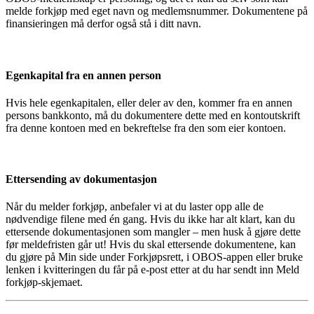
melde forkjøp med eget navn og medlemsnummer. Dokumentene på
finansieringen må derfor også stå i ditt navn.
Egenkapital fra en annen person
Hvis hele egenkapitalen, eller deler av den, kommer fra en annen
persons bankkonto, må du dokumentere dette med en kontoutskrift
fra denne kontoen med en bekreftelse fra den som eier kontoen.
Ettersending av dokumentasjon
Når du melder forkjøp, anbefaler vi at du laster opp alle de
nødvendige filene med én gang. Hvis du ikke har alt klart, kan du
ettersende dokumentasjonen som mangler – men husk å gjøre dette
før meldefristen går ut! Hvis du skal ettersende dokumentene, kan
du gjøre på Min side under Forkjøpsrett, i OBOS-appen eller bruke
lenken i kvitteringen du får på e-post etter at du har sendt inn Meld
forkjøp-skjemaet.