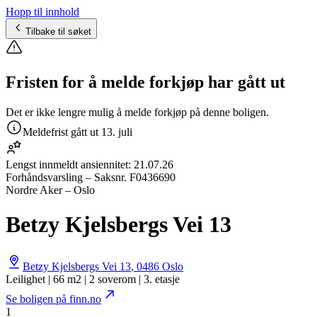
Hopp til innhold
Tilbake til søket
Fristen for å melde forkjøp har gått ut
Det er ikke lengre mulig å melde forkjøp på denne boligen.
Meldefrist gått ut
13. juli
Lengst innmeldt ansiennitet:
21.07.26
Forhåndsvarsling
– Saksnr.
F0436690
Nordre Aker – Oslo
Betzy Kjelsbergs Vei 13
Betzy Kjelsbergs Vei 13
,
0486
Oslo
Leilighet | 66 m2 | 2 soverom | 3. etasje
Se boligen på finn.no
1