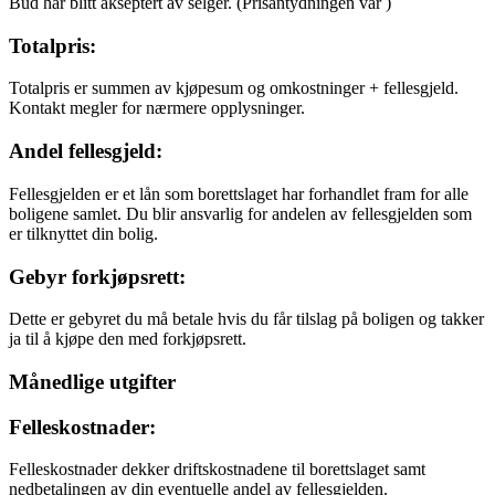
Bud har blitt akseptert av selger.
(Prisantydningen var
)
Totalpris:
Totalpris er summen av kjøpesum og omkostninger + fellesgjeld.
Kontakt megler for nærmere opplysninger.
Andel fellesgjeld:
Fellesgjelden er et lån som borettslaget har forhandlet fram for alle
boligene samlet. Du blir ansvarlig for andelen av fellesgjelden som
er tilknyttet din bolig.
Gebyr forkjøpsrett:
Dette er gebyret du må betale hvis du får tilslag på boligen og takker
ja til å kjøpe den med forkjøpsrett.
Månedlige utgifter
Felleskostnader:
Felleskostnader dekker driftskostnadene til borettslaget samt
nedbetalingen av din eventuelle andel av fellesgjelden.