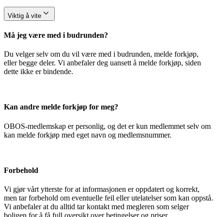
Viktig å vite
Må jeg være med i budrunden?
Du velger selv om du vil være med i budrunden, melde forkjøp,
eller begge deler. Vi anbefaler deg uansett å melde forkjøp, siden
dette ikke er bindende.
Kan andre melde forkjøp for meg?
OBOS-medlemskap er personlig, og det er kun medlemmet selv om
kan melde forkjøp med eget navn og medlemsnummer.
Forbehold
Vi gjør vårt ytterste for at informasjonen er oppdatert og korrekt,
men tar forbehold om eventuelle feil eller utelatelser som kan oppstå.
Vi anbefaler at du alltid tar kontakt med megleren som selger
boligen for å få full oversikt over betingelser og priser.