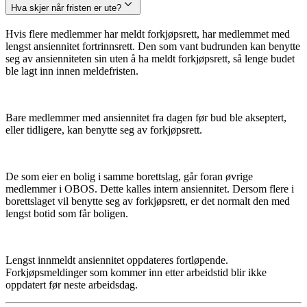
Hva skjer når fristen er ute?
Hvis flere medlemmer har meldt forkjøpsrett, har medlemmet med
lengst ansiennitet fortrinnsrett. Den som vant budrunden kan benytte
seg av ansienniteten sin uten å ha meldt forkjøpsrett, så lenge budet
ble lagt inn innen meldefristen.
Bare medlemmer med ansiennitet fra dagen før bud ble akseptert,
eller tidligere, kan benytte seg av forkjøpsrett.
De som eier en bolig i samme borettslag, går foran øvrige
medlemmer i OBOS. Dette kalles intern ansiennitet. Dersom flere i
borettslaget vil benytte seg av forkjøpsrett, er det normalt den med
lengst botid som får boligen.
Lengst innmeldt ansiennitet oppdateres fortløpende.
Forkjøpsmeldinger som kommer inn etter arbeidstid blir ikke
oppdatert før neste arbeidsdag.