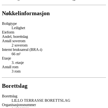
Nøkkelinformasjon
Boligtype
Leilighet
Eieform
Andel, borettslag
Antall soverom
2
soverom
Internt bruksareal (BRA-i)
66
m²
Etasje
3
. etasje
Antall rom
3
rom
Borettslag
Borettslag
LILLO TERRASSE BORETTSLAG
Organisasjonsnummer