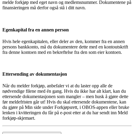
melde forkjøp med eget navn og medlemsnummer. Dokumentene på
finansieringen må derfor også stå i ditt navn.
Egenkapital fra en annen person
Hvis hele egenkapitalen, eller deler av den, kommer fra en annen
persons bankkonto, må du dokumentere dette med en kontoutskrift
fra denne kontoen med en bekreftelse fra den som eier kontoen.
Ettersending av dokumentasjon
Når du melder forkjøp, anbefaler vi at du laster opp alle de
nødvendige filene med én gang. Hvis du ikke har alt klart, kan du
ettersende dokumentasjonen som mangler – men husk å gjøre dette
før meldefristen går ut! Hvis du skal ettersende dokumentene, kan
du gjøre på Min side under Forkjøpsrett, i OBOS-appen eller bruke
lenken i kvitteringen du får på e-post etter at du har sendt inn Meld
forkjøp-skjemaet.