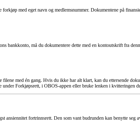
 forkjøp med eget navn og medlemsnummer. Dokumentene på finansierin
rsons bankkonto, må du dokumentere dette med en kontoutskrift fra denn
ge filene med én gang. Hvis du ikke har alt klart, kan du ettersende d
 under Forkjøpsrett, i OBOS-appen eller bruke lenken i kvitteringen du 
 ansiennitet fortrinnsrett. Den som vant budrunden kan benytte seg av a