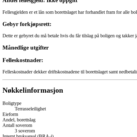
Andel fellesgjeld: Ikke oppgitt
Fellesgjelden er et lån som borettslaget har forhandlet fram for alle bo
Gebyr forkjøpsrett:
Dette er gebyret du må betale hvis du får tilslag på boligen og takker j
Månedlige utgifter
Felleskostnader:
Felleskostnader dekker driftskostnadene til borettslaget samt nedbetali
Nøkkelinformasjon
Boligtype
Terrasseleilighet
Eieform
Andel, borettslag
Antall soverom
3
soverom
Internt bruksareal (BRA-i)