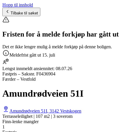
Hopp til innhold
Tilbake til søket
Fristen for å melde forkjøp har gått ut
Det er ikke lengre mulig å melde forkjøp på denne boligen.
Meldefrist gått ut
15. juli
Lengst innmeldt ansiennitet:
08.07.26
Fastpris
– Saksnr.
F0436904
Færder – Vestfold
Amundrødveien 51I
Amundrødveien 51I
,
3142
Vestskogen
Terrasseleilighet | 107 m2 | 3 soverom
Finn-lenke mangler
1