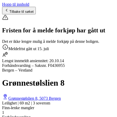
Hopp til innhold
Tilbake til søket
Fristen for å melde forkjøp har gått ut
Det er ikke lengre mulig å melde forkjøp på denne boligen.
Meldefrist gått ut
15. juli
Lengst innmeldt ansiennitet:
20.10.14
Forhåndsvarsling
– Saksnr.
F0436955
Bergen – Vestland
Grønnestølslien 8
Grønnestølslien 8
,
5073
Bergen
Leilighet | 69 m2 | 3 soverom
Finn-lenke mangler
1