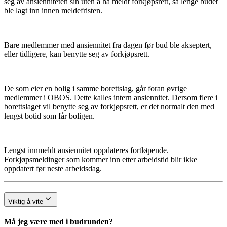
seg av ansienniteten sin uten å ha meldt forkjøpsrett, så lenge budet
ble lagt inn innen meldefristen.
Bare medlemmer med ansiennitet fra dagen før bud ble akseptert,
eller tidligere, kan benytte seg av forkjøpsrett.
De som eier en bolig i samme borettslag, går foran øvrige
medlemmer i OBOS. Dette kalles intern ansiennitet. Dersom flere i
borettslaget vil benytte seg av forkjøpsrett, er det normalt den med
lengst botid som får boligen.
Lengst innmeldt ansiennitet oppdateres fortløpende.
Forkjøpsmeldinger som kommer inn etter arbeidstid blir ikke
oppdatert før neste arbeidsdag.
Viktig å vite
Må jeg være med i budrunden?