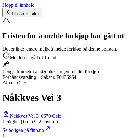
Hopp til innhold
Tilbake til søket
Fristen for å melde forkjøp har gått ut
Det er ikke lengre mulig å melde forkjøp på denne boligen.
Meldefrist gått ut
16. juli
Lengst innmeldt ansiennitet:
Ingen meldte forkjøp
Forhåndsvarsling
– Saksnr.
F0436964
Alna – Oslo
Nåkkves Vei 3
Nåkkves Vei 3
,
0670
Oslo
Leilighet | 66 m2 | 2 soverom
Se boligen på finn.no
1