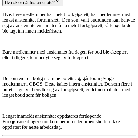
Hva skjer når fristen er ute?
Hvis flere medlemmer har meldt forkjøpsrett, har medlemmet med
lengst ansiennitet fortrinnsrett. Den som vant budrunden kan benytte
seg av ansienniteten sin uten å ha meldt forkjøpsrett, så lenge budet
ble lagt inn innen meldefristen.
Bare medlemmer med ansiennitet fra dagen før bud ble akseptert,
eller tidligere, kan benytte seg av forkjøpsrett.
De som eier en bolig i samme borettslag, går foran øvrige
medlemmer i OBOS. Dette kalles intern ansiennitet. Dersom flere i
borettslaget vil benytte seg av forkjøpsrett, er det normalt den med
lengst botid som får boligen.
Lengst innmeldt ansiennitet oppdateres fortløpende.
Forkjøpsmeldinger som kommer inn etter arbeidstid blir ikke
oppdatert før neste arbeidsdag.