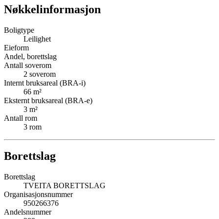
Nøkkelinformasjon
Boligtype
Leilighet
Eieform
Andel, borettslag
Antall soverom
2
soverom
Internt bruksareal (BRA-i)
66
m²
Eksternt bruksareal (BRA-e)
3
m²
Antall rom
3
rom
Borettslag
Borettslag
TVEITA BORETTSLAG
Organisasjonsnummer
950266376
Andelsnummer