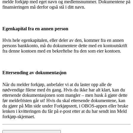
melde forkjøp med eget navn og medlemsnummer. Dokumentene på
finansieringen må derfor også stå i ditt navn.
Egenkapital fra en annen person
Hvis hele egenkapitalen, eller deler av den, kommer fra en annen
persons bankkonto, må du dokumentere dette med en kontoutskrift
fra denne kontoen med en bekreftelse fra den som eier kontoen.
Ettersending av dokumentasjon
Når du melder forkjøp, anbefaler vi at du laster opp alle de
nødvendige filene med én gang. Hvis du ikke har alt klart, kan du
ettersende dokumentasjonen som mangler – men husk å gjøre dette
før meldefristen går ut! Hvis du skal ettersende dokumentene, kan
du gjøre på Min side under Forkjøpsrett, i OBOS-appen eller bruke
lenken i kvitteringen du får på e-post etter at du har sendt inn Meld
forkjøp-skjemaet.