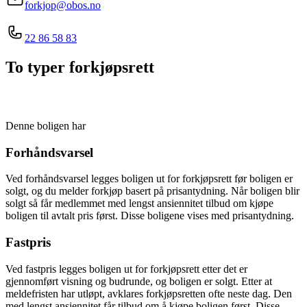
forkjop@obos.no
22 86 58 83
To typer forkjøpsrett
Denne boligen har
Forhåndsvarsel
Ved forhåndsvarsel legges boligen ut for forkjøpsrett før boligen er
solgt, og du melder forkjøp basert på prisantydning. Når boligen blir
solgt så får medlemmet med lengst ansiennitet tilbud om kjøpe
boligen til avtalt pris først. Disse boligene vises med prisantydning.
Fastpris
Ved fastpris legges boligen ut for forkjøpsrett etter det er
gjennomført visning og budrunde, og boligen er solgt. Etter at
meldefristen har utløpt, avklares forkjøpsretten ofte neste dag. Den
med lengst ansiennitet får tilbud om å kjøpe boligen først. Disse