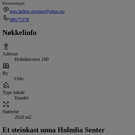
Eiendomssjef
jens.heltne-rivenes@obos.no
98675378
Nøkkelinfo
Adresse
Holmliaveien 100
By
Oslo
Type lokale
Handel
Størrelse
2026 m2
Et steinkast unna Holmlia Senter