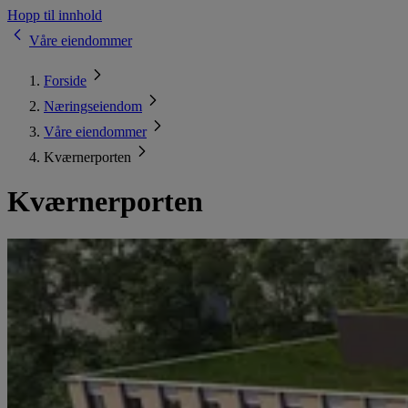
Hopp til innhold
Våre eiendommer
Forside
Næringseiendom
Våre eiendommer
Kværnerporten
Kværnerporten