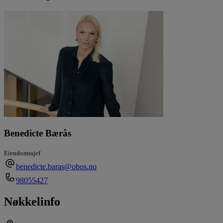
Benedicte Bærås
Eiendomssjef
benedicte.baras@obos.no
98055427
Nøkkelinfo