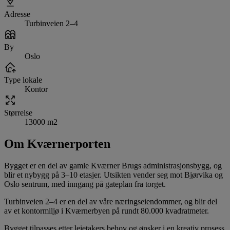
Adresse
Turbinveien 2–4
By
Oslo
Type lokale
Kontor
Størrelse
13000 m2
Om Kværnerporten
Bygget er en del av gamle Kværner Brugs administrasjonsbygg, og
blir et nybygg på 3–10 etasjer. Utsikten vender seg mot Bjørvika og
Oslo sentrum, med inngang på gateplan fra torget.
Turbinveien 2–4 er en del av våre næringseiendommer, og blir del
av et kontormiljø i Kværnerbyen på rundt 80.000 kvadratmeter.
Bygget tilpasses etter leietakers behov og ønsker i en kreativ prosess