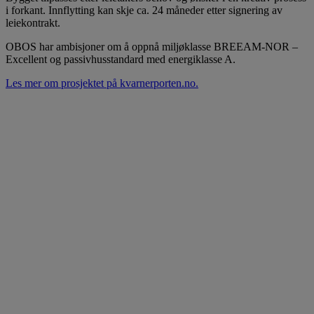
i forkant. Innflytting kan skje ca. 24 måneder etter signering av
leiekontrakt.
OBOS har ambisjoner om å oppnå miljøklasse BREEAM-NOR –
Excellent og passivhusstandard med energiklasse A.
Les mer om prosjektet på kvarnerporten.no.