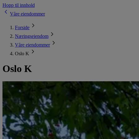
Hopp til innhold
Våre eiendommer
Forside
Næringseiendom
Våre eiendommer
Oslo K
Oslo K