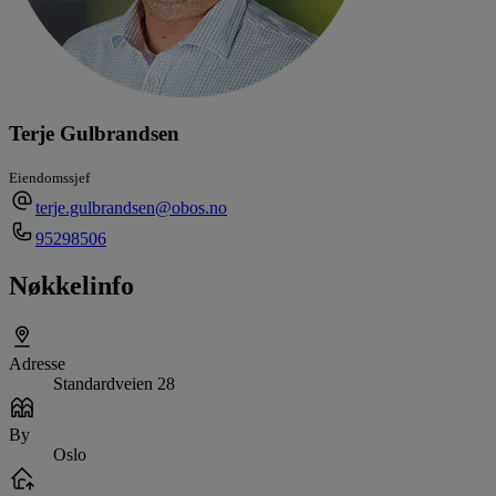
Terje Gulbrandsen
Eiendomssjef
terje.gulbrandsen@obos.no
95298506
Nøkkelinfo
Adresse
Standardveien 28
By
Oslo