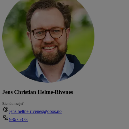
Jens Christian Heltne-Rivenes
Eiendomssjef
jens.heltne-rivenes@obos.no
98675378